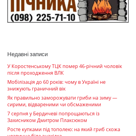
Недавні записи
У Коростенському ТЦК помер 46-річний чоловік
після проходження ВЛК
Мобілізація до 60 років: чому в Україні не
знижують граничний вік
Як правильно заморожувати гриби на зиму —
сирими, відвареними чи обсмаженими
7 серпня у Бердичеві попрощаються із
Захисником Дмитром Плаксюком
Росте купками під тополею: на який гриб схожа
незвична біла знахідка