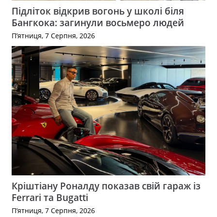
Підліток відкрив вогонь у школі біля
Бангкока: загинули восьмеро людей
П’ятниця, 7 Серпня, 2026
Кріштіану Роналду показав свій гараж із
Ferrari та Bugatti
П’ятниця, 7 Серпня, 2026