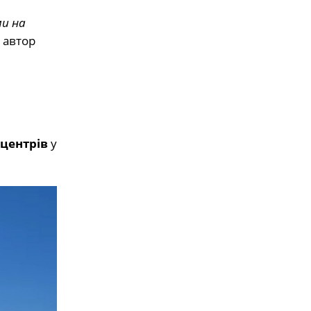
ми на
 автор
 центрів
у