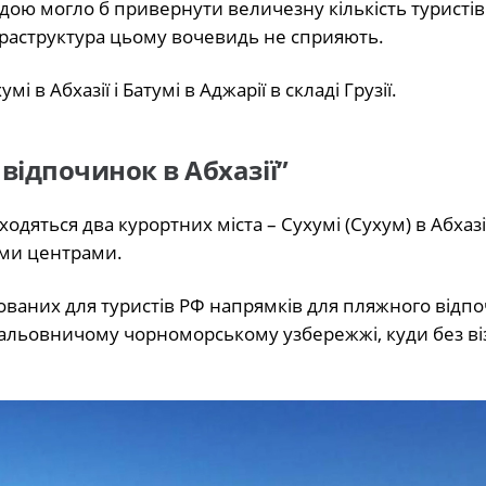
 могло б привернути величезну кількість туристів і
нфраструктура цьому вочевидь не сприяють.
і в Абхазії і Батумі в Аджарії в складі Грузії.
відпочинок в Абхазії”
яться два курортних міста – Сухумі (Сухум) в Абхазії
ими центрами.
мованих для туристів РФ напрямків для пляжного відпо
 мальовничому чорноморському узбережжі, куди без ві