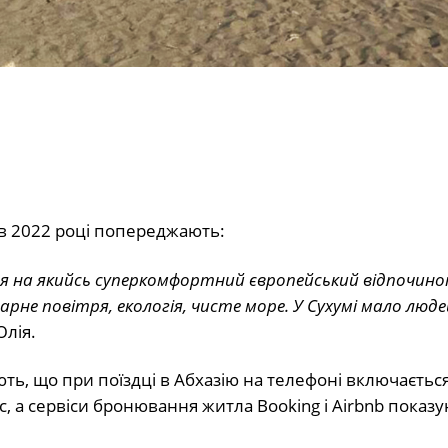
 в 2022 році попереджають:
ся на якийсь суперкомфортний європейський відпочинок
рне повітря, екологія, чисте море. У Сухумі мало люде
Юлія.
ть, що при поїздці в Абхазію на телефоні включається
с, а сервіси бронювання житла Booking і Airbnb показ