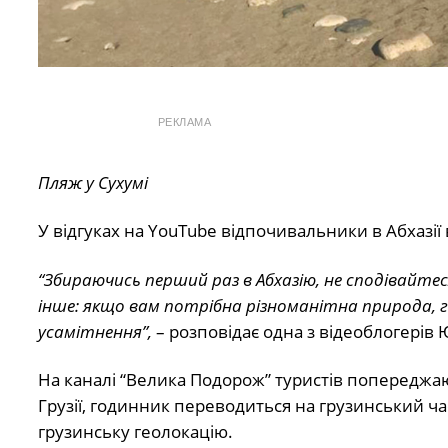
РЕКЛАМА
Пляж у Сухумі
У відгуках на YouTube відпочивальники в Абхазії
“Збираючись перший раз в Абхазію, не сподівайте
інше: якщо вам потрібна різноманітна природа, га
усамітнення”,
– розповідає одна з відеоблогерів 
На каналі “Велика Подорож” туристів попереджаю
Грузії, годинник переводиться на грузинський ча
грузинську геолокацію.