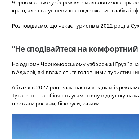
Чорноморське узбережжя з мальовничою природою
країн, але статус невизнаної держави і слабка і
Розповідаємо, що чекає туристів в 2022 році в Сухум
“Не сподівайтеся на комфортний 
На одному Чорноморському узбережжі Грузії знаход
в Аджарії, які вважаються головними туристичн
Абхазія в 2022 році залишається одним із рекла
Турагентства обіцяють усамітнену відпустку на
приїхати росіяни, білоруси, казахи.