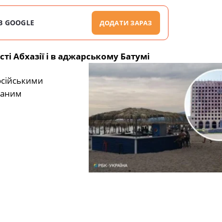
В GOOGLE
ДОДАТИ ЗАРАЗ
ті Абхазії і в аджарському Батумі
російськими
наним