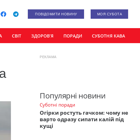
ПОВІДОМИТИ НОВИНУ
МОЯ СУБОТА
А
СВІТ
ЗДОРОВ’Я
ПОРАДИ
СУБОТНЯ КАВА
РЕКЛАМА
ла
Популярні новини
Суботні поради
Огірки ростуть гачком: чому не
варто одразу сипати калій під
кущі