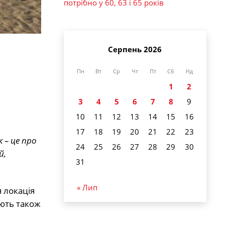
потрібно у 60, 63 і 65 років
Серпень 2026
Пн
Вт
Ср
Чт
Пт
Сб
Нд
1
2
3
4
5
6
7
8
9
10
11
12
13
14
15
16
17
18
19
20
21
22
23
 – це про
24
25
26
27
28
29
30
й,
31
« Лип
 локація
ують також