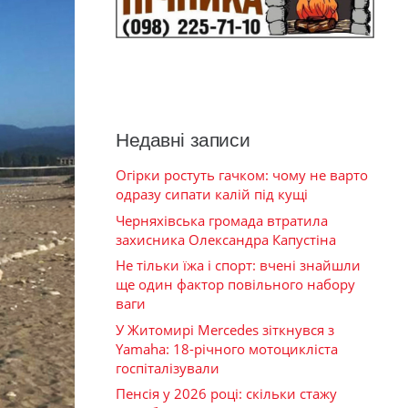
Недавні записи
Огірки ростуть гачком: чому не варто
одразу сипати калій під кущі
Черняхівська громада втратила
захисника Олександра Капустіна
Не тільки їжа і спорт: вчені знайшли
ще один фактор повільного набору
ваги
У Житомирі Mercedes зіткнувся з
Yamaha: 18-річного мотоцикліста
госпіталізували
Пенсія у 2026 році: скільки стажу