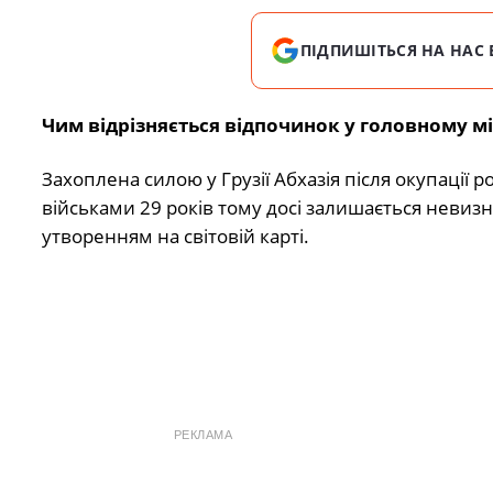
ПІДПИШІТЬСЯ НА НАС 
Чим відрізняється відпочинок у головному міс
Захоплена силою у Грузії Абхазія після окупації 
військами 29 років тому досі залишається невиз
утворенням на світовій карті.
РЕКЛАМА