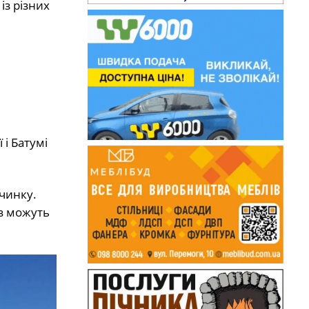
з різних
 і Батумі
чинку.
з можуть