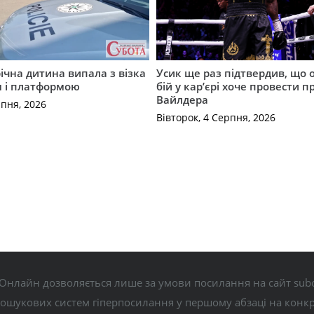
річна дитина випала з візка
Усик ще раз підтвердив, що 
м і платформою
бій у кар’єрі хоче провести п
Вайлдера
рпня, 2026
Вівторок, 4 Серпня, 2026
Онлайн дозволяється лише за умови посилання на сайт subo
пошукових систем гіперпосилання у першому абзаці на конк