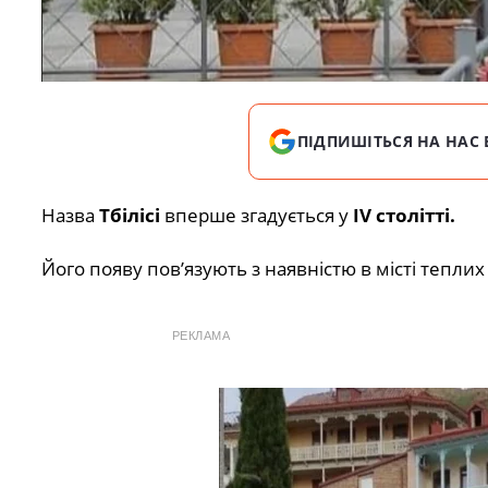
ПІДПИШІТЬСЯ НА НАС 
Назва
Тбілісі
вперше згадується у
IV столітті.
Його появу пов’язують з наявністю в місті теплих
РЕКЛАМА