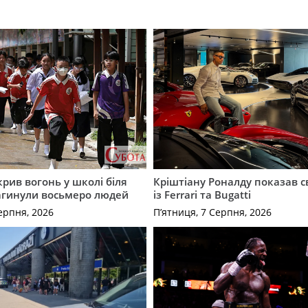
крив вогонь у школі біля
Кріштіану Роналду показав с
агинули восьмеро людей
із Ferrari та Bugatti
ерпня, 2026
П’ятниця, 7 Серпня, 2026