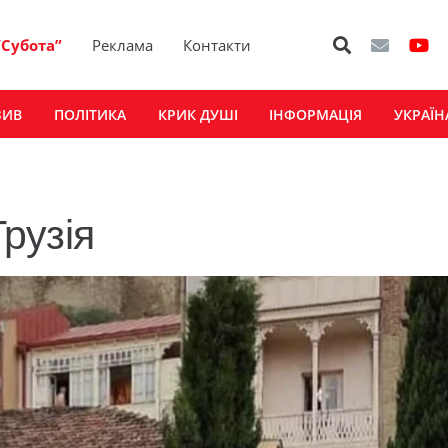
“Субота”
Реклама
Контакти
ЗИВ
ПОЛІТИКА
КРИК ДУШІ
ІНФОРМАЦІЯ
УКРАЇН
Грузія