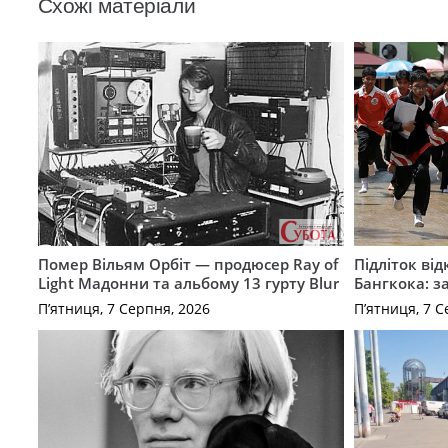
Схожі матеріали
Помер Вільям Орбіт — продюсер Ray of
Підліток від
Light Мадонни та альбому 13 гурту Blur
Бангкока: з
П’ятниця, 7 Серпня, 2026
П’ятниця, 7 С