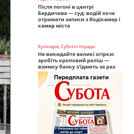
Після погоні в центрі
Бердичева — суд: водій хоче
отримати записи з бодікамер і
камер міста
Кулінарія
,
Суботні поради
Не викидайте великі огірки:
зробіть кроповий реліш —
взимку банку з’їдають за раз