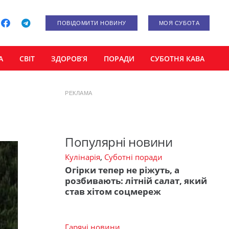
ПОВІДОМИТИ НОВИНУ
МОЯ СУБОТА
А
СВІТ
ЗДОРОВ’Я
ПОРАДИ
СУБОТНЯ КАВА
РЕКЛАМА
Популярні новини
Кулінарія
,
Суботні поради
Огірки тепер не ріжуть, а
розбивають: літній салат, який
став хітом соцмереж
Гарячі новини