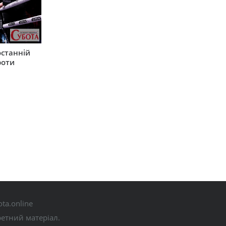
останній
роти
ta.online
ретний матеріал.