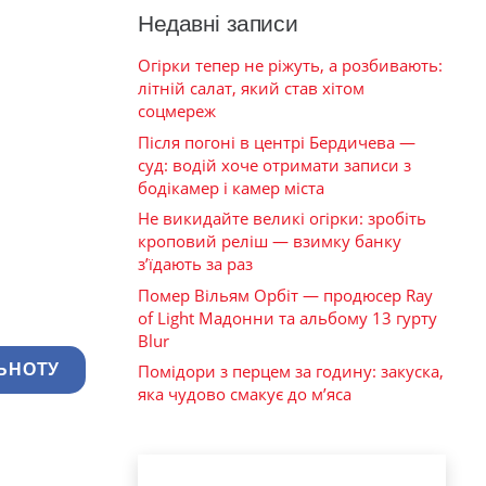
Недавні записи
Огірки тепер не ріжуть, а розбивають:
літній салат, який став хітом
соцмереж
Після погоні в центрі Бердичева —
суд: водій хоче отримати записи з
бодікамер і камер міста
Не викидайте великі огірки: зробіть
кроповий реліш — взимку банку
з’їдають за раз
Помер Вільям Орбіт — продюсер Ray
of Light Мадонни та альбому 13 гурту
Blur
Помідори з перцем за годину: закуска,
ЬНОТУ
яка чудово смакує до м’яса