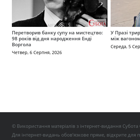
Перетворив банку супу на мистецтво:
У Празі три
98 років від дня народження Енді
між вагоно
Воргола
Середа, 5 Се
Четвер, 6 Серпня, 2026
© Використання матеріалів з інтернет-видання Субота 
Для інтернет-видань обов’язкове пряме, відкрите для 