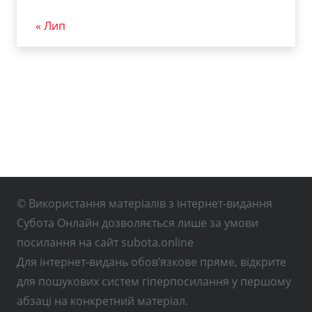
« Лип
© Використання матеріалів з інтернет-видання
Субота Онлайн дозволяється лише за умови
посилання на сайт subota.online
Для інтернет-видань обов’язкове пряме, відкрите
для пошукових систем гіперпосилання у першому
абзаці на конкретний матеріал.