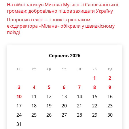
На війні загинув Микола Мусаєв зі Словечанської
громади: добровільно пішов захищати Україну
Попросив селфі — і зник із рюкзаком:
ексдиректора «Мілана» обікрали у швидкісному
поїзді
Серпень 2026
Пн
Вт
Ср
Чт
Пт
Сб
Нд
1
2
3
4
5
6
7
8
9
10
11
12
13
14
15
16
17
18
19
20
21
22
23
24
25
26
27
28
29
30
31