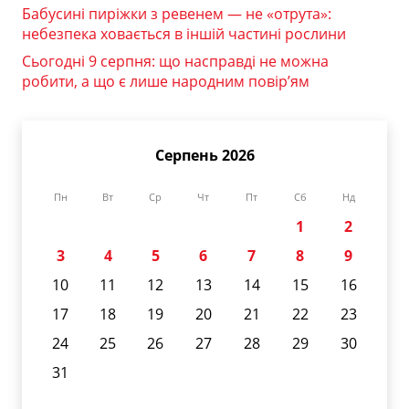
Бабусині пиріжки з ревенем — не «отрута»:
небезпека ховається в іншій частині рослини
Сьогодні 9 серпня: що насправді не можна
робити, а що є лише народним повір’ям
Серпень 2026
Пн
Вт
Ср
Чт
Пт
Сб
Нд
1
2
3
4
5
6
7
8
9
10
11
12
13
14
15
16
17
18
19
20
21
22
23
24
25
26
27
28
29
30
31