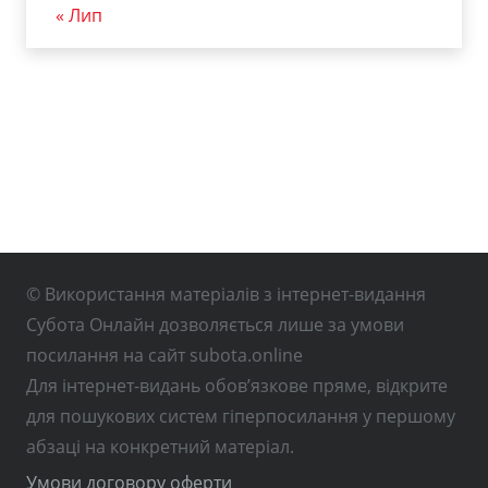
« Лип
© Використання матеріалів з інтернет-видання
Субота Онлайн дозволяється лише за умови
посилання на сайт subota.online
Для інтернет-видань обов’язкове пряме, відкрите
для пошукових систем гіперпосилання у першому
абзаці на конкретний матеріал.
Умови договору оферти