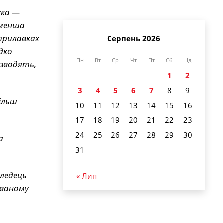
ука —
 менша
 прилавках
Серпень 2026
дко
Пн
Вт
Ср
Чт
Пт
Сб
Нд
озводять,
1
2
3
4
5
6
7
8
9
ільш
10
11
12
13
14
15
16
17
18
19
20
21
22
23
24
25
26
27
28
29
30
а
31
еледець
« Лип
ованому