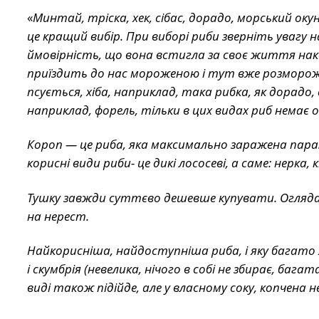
«
Минтай, тріска, хек, сібас, дорадо, морський оку
це кращий вибір. При виборі риби зверніть увагу 
ймовірність, що вона встигла за своє життя нако
приїздить до нас мороженою і тут вже розморож
псується, хіба, наприклад, така рибка, як дорадо,
наприклад, форель, тільки в цих видах риб немає о
Короп — це риба, яка максимально заражена параз
корисні види риби- це дикі лососеві, а саме: нерка, 
Тушку завжди суттєво дешевше купувати. Оглядай
на нерест.
Найкорисніша, найдоступніша риба, і яку багато х
і скумбрія (невелика, нічого в собі не збирає, ба
виді також підійде, але у власному соку, копчена 