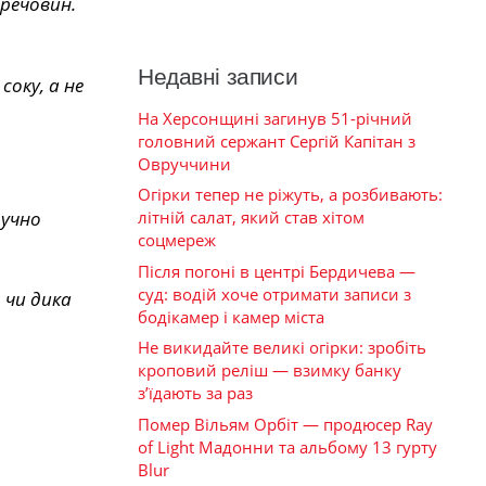
 речовин.
Недавні записи
оку, а не
На Херсонщині загинув 51-річний
головний сержант Сергій Капітан з
Овруччини
Огірки тепер не ріжуть, а розбивають:
тучно
літній салат, який став хітом
соцмереж
Після погоні в центрі Бердичева —
суд: водій хоче отримати записи з
 чи дика
бодікамер і камер міста
Не викидайте великі огірки: зробіть
кроповий реліш — взимку банку
з’їдають за раз
Помер Вільям Орбіт — продюсер Ray
of Light Мадонни та альбому 13 гурту
Blur