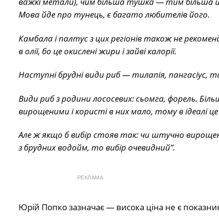
важкі метали), чим більша тушка — тим більша йм
Мова йде про тунець, є багато любителів його.
Камбала і палтус з цих регіонів також не рекомен
в олії, бо це окислені жири і зайві калорії.
Наступні брудні види риб — тилапія, пангасіус, т
Види риб з родини лососевих: сьомга, форель. Бі
вирощеними і користі в них мало, тому в ідеалі ц
Але ж якщо б вибір стояв так: чи штучно вироще
з брудних водойм, то вибір очевидний”.
РЕКЛАМА
Юрій Попко зазначає — висока ціна не є показник