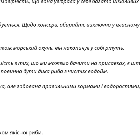
овірність, що вона увібрала у себе багато шкідливих
дується. Щодо консерв, обирайте виключно у власному с
акож морський окунь, він накопичує у собі ртуть.
льшість з тих, що ми можемо бачити на прилавках, є ш
е повинна бути дика риба з чистих водойм.
на, але годована правильними кормами і водоростями,
ом якісної риби.