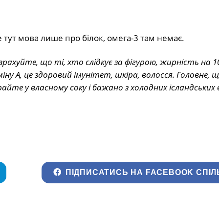
е тут мова лише про білок, омега-3 там немає.
 врахуйте, що ті, хто слідкує за фігурою, жирність на 1
ну А, це здоровий імунітет, шкіра, волосся. Головне, щ
райте у власному соку і бажано з холодних ісландських 
ПІДПИСАТИСЬ НА FACEBOOK СПІЛ