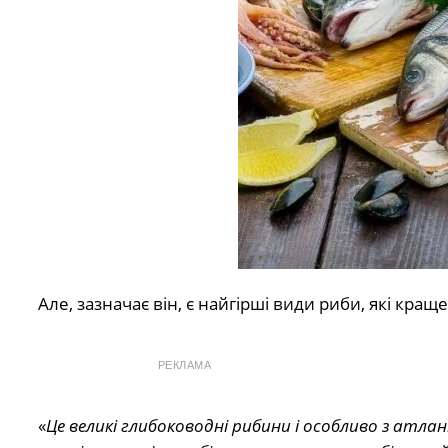
Але, зазначає він, є найгірші види риби, які кращ
РЕКЛАМА
«
Це великі глибоководні рибини і особливо з атла