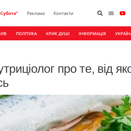
“Субота”
Реклама
Контакти
ЗИВ
ПОЛІТИКА
КРИК ДУШІ
ІНФОРМАЦІЯ
УКРАЇН
триціолог про те, від як
сь