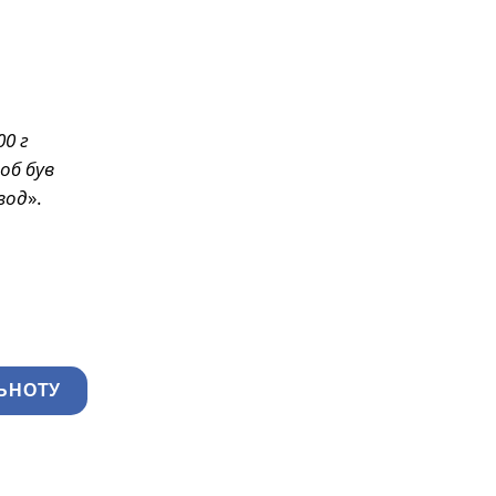
00 г
об був
вод
».
ЬНОТУ