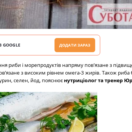
В GOOGLE
ДОДАТИ ЗАРАЗ
ня риби і морепродуктів
напряму повʼязане з підви
овʼязане з
високим рівнем омега-3 жирів. Також риба 
урин, селен, йод,
пояснює
нутриціолог та тренер Юр