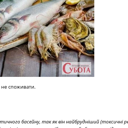
е не споживати.
нтичного басейну, так як він найбрудніший (токсичні р