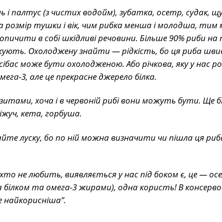
нь і палтус (з чистих водойм), зубатка, осетр, судак, щ
на розмір тушки і вік, чим рибка менша і молодша, тим
пичити в собі шкідливі речовини. Більше 90% риби на
ують. Охолоджену знайти — рідкість, бо ця риба шви
 сібас може бути охолодженою. Або річкова, яку у нас р
мега-3, але це прекрасне джерело білка.
итами, хоча і в червоній рибі вони можуть бути. Ще б
кіжуч, кета, горбуша.
те луску, бо по ній можна визначити чи пішла ця риб
то не любить, виявляється у нас під боком є, це — ос
гата білком та омега-3 жирами), одна користь! В консерв
не найкорисніша”.