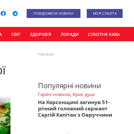
ПОВІДОМИТИ НОВИНУ
МОЯ СУБОТА
А
СВІТ
ЗДОРОВ’Я
ПОРАДИ
СУБОТНЯ КАВА
РЕКЛАМА
ої
Популярні новини
Гарячі новини
,
Крик душі
На Херсонщині загинув 51-
річний головний сержант
Сергій Капітан з Овруччини