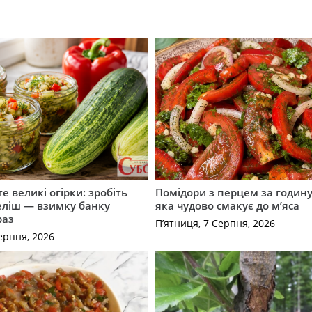
е великі огірки: зробіть
Помідори з перцем за годину:
еліш — взимку банку
яка чудово смакує до м’яса
раз
П’ятниця, 7 Серпня, 2026
ерпня, 2026