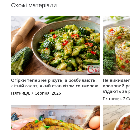
Схожі матеріали
Огірки тепер не ріжуть, а розбивають:
Не викидайт
літній салат, який став хітом соцмереж
кроповий р
з’їдають за 
П’ятниця, 7 Серпня, 2026
П’ятниця, 7 С