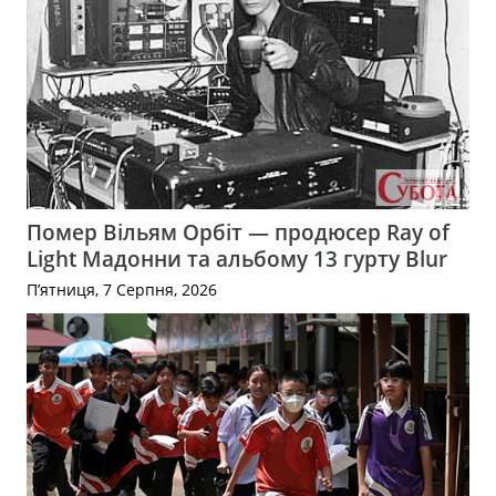
Помер Вільям Орбіт — продюсер Ray of
Light Мадонни та альбому 13 гурту Blur
П’ятниця, 7 Серпня, 2026