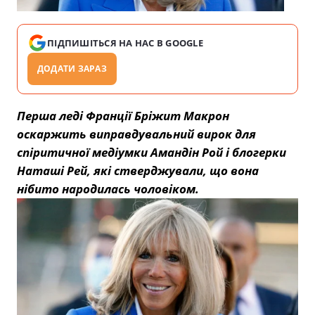
ПІДПИШІТЬСЯ НА НАС В GOOGLE
ДОДАТИ ЗАРАЗ
Перша леді Франції Бріжит Макрон
оскаржить виправдувальний вирок для
спіритичної медіумки Амандін Рой і блогерки
Наташі Рей, які стверджували, що вона
нібито народилась чоловіком.