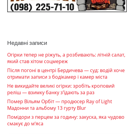
Недавні записи
Огірки тепер не ріжуть, а розбивають: літній салат,
який став хітом соцмереж
Після погоні в центрі Бердичева — суд: водій хоче
отримати записи з бодікамер і камер міста
Не викидайте великі огірки: зробіть кроповий
реліш — взимку банку з’їдають за раз
Помер Вільям Орбіт — продюсер Ray of Light
Мадонни та альбому 13 гурту Blur
Помідори з перцем за годину: закуска, яка чудово
смакує до м’яса