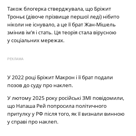
Також блогерка стверджувала, що Бріжит
Троньє (дівоче прізвище першої леді) нібито
ніколи не існувало, а це її брат Жан-Мішель
змінив ім’я і стать. Ця теорія стала вірусною
у соціальних мережах.
РЕКЛАМА
У 2022 році Бріжит Макрон і її брат подали
позов до суду про наклеп.
У лютому 2025 року російські ЗМІ повідомили,
що Наташа Рей попросила політичного
притулку у РФ після того, як її визнали винною
у справі про наклеп.