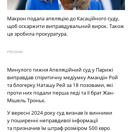
Макрон подала апеляцію до Касаційного суду,
щоб оскаржити виправдувальний вирок. Також
це зробила прокуратура.
РЕКЛАМА
Минулого тижня Апеляційний суд у Парижі
виправдав спіритичну медіумку Амандін Рой
та блогерку Наташу Рей за 18 позовами, які
проти них подали перша леді та її брат Жан-
Мішель Троньє.
У вересні 2024 року суд визнав їх винними
у поширенні неправдивої інформації
та призначив їм штраф розміром 500 євро