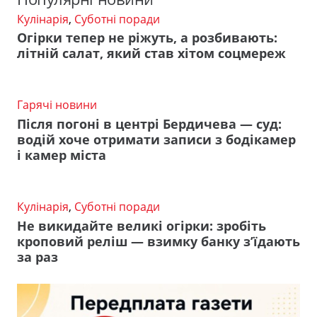
Кулінарія
,
Суботні поради
Огірки тепер не ріжуть, а розбивають:
літній салат, який став хітом соцмереж
Гарячі новини
Після погоні в центрі Бердичева — суд:
водій хоче отримати записи з бодікамер
і камер міста
Кулінарія
,
Суботні поради
Не викидайте великі огірки: зробіть
кроповий реліш — взимку банку з’їдають
за раз