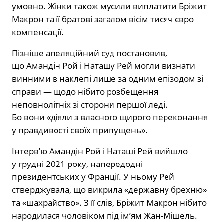
умовно. Жінки також мусили виплатити Бріжит
Макрон та її братові загалом вісім тисяч євро
компенсації.
Пізніше апеляційний суд постановив,
що Амандін Рой і Наташу Рей могли визнати
винними в наклепі лише за одним епізодом зі
справи — щодо нібито розбещення
неповнолітніх зі сторони першої леді.
Бо вони «діяли з власного щирого переконання
у правдивості своїх припущень».
Інтервʼю Амандін Рой і Наташі Рей вийшло
у грудні 2021 року, напередодні
президентських у Франції. У ньому Рей
стверджувала, що викрила «державну брехню»
та «шахрайство». З її слів, Бріжит Макрон нібито
народилася чоловіком під ім’ям Жан-Мішель.