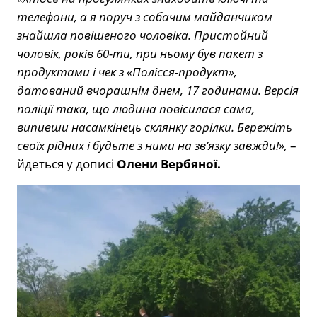
телефони, а я поруч з собачим майданчиком
знайшла повішеного чоловіка. Пристойний
чоловік, років 60-ти, при ньому був пакет з
продуктами і чек з «Полісся-продукт»,
датований вчорашнім днем, 17 годинами. Версія
поліції така, що людина повісилася сама,
випивши насамкінець склянку горілки. Бережіть
своїх рідних і будьте з ними на зв’язку завжди!»,
–
йдеться у дописі
Олени Вербяної.