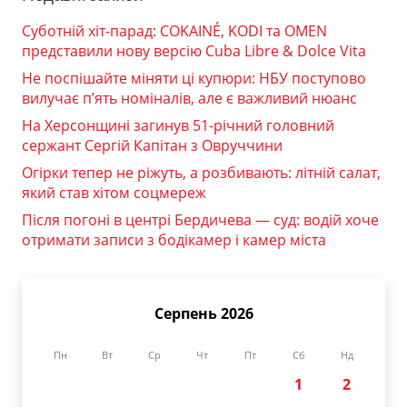
Суботній хіт-парад: COKAINÉ, KODI та OMEN
представили нову версію Cuba Libre & Dolce Vita
Не поспішайте міняти ці купюри: НБУ поступово
вилучає п’ять номіналів, але є важливий нюанс
На Херсонщині загинув 51-річний головний
сержант Сергій Капітан з Овруччини
Огірки тепер не ріжуть, а розбивають: літній салат,
який став хітом соцмереж
Після погоні в центрі Бердичева — суд: водій хоче
отримати записи з бодікамер і камер міста
Серпень 2026
Пн
Вт
Ср
Чт
Пт
Сб
Нд
1
2