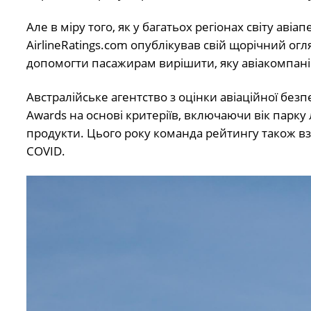
Але в міру того, як у багатьох регіонах світу ав
AirlineRatings.com опублікував свій щорічний огл
допомогти пасажирам вирішити, яку авіакомпані
Австралійське агентство з оцінки авіаційної безпе
Awards на основі критеріїв, включаючи вік парку л
продукти. Цього року команда рейтингу також взял
COVID.