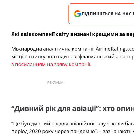
ПІДПИШІТЬСЯ НА НАС 
Які авіакомпанії світу визнані кращими за вер
Міжнародна аналітична компанія AirlineRatings.c
місці в списку знаходиться флагманський авіапере
з посиланням на заяву компанії.
РЕКЛАМА
“Дивний рік для авіації”: хто опи
“Це був дивний рік для авіаційної галузі, коли 
період 2020 року через пандемію”, – зазначають 