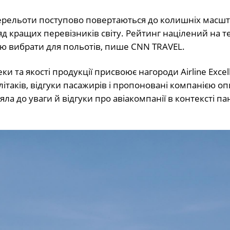
іаперельоти поступово повертаються до колишніх масшт
яд кращих перевізників світу. Рейтинг націлений на т
ю вибрати для польотів, пише CNN TRAVEL.
ки та якості продукції присвоює нагороди Airline Excel
ітаків, відгуки пасажирів і пропоновані компанією опц
а до уваги й відгуки про авіакомпанії в контексті па