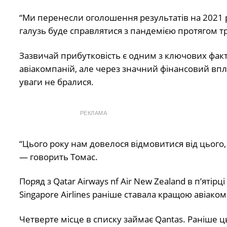
“Ми перенесли оголошення результатів на 2021 рік
галузь буде справлятися з пандемією протягом т
Зазвичай прибутковість є одним з ключових фак
авіакомпаній, але через значний фінансовий впл
уваги не бралися.
РЕКЛАМА
“Цього року нам довелося відмовитися від цього,
— говорить Томас.
Поряд з Qatar Airways nf Air New Zealand в п’ятірц
Singapore Airlines раніше ставала кращою авіаком
Четверте місце в списку займає Qantas. Раніше ц