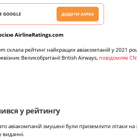
В GOOGLE
ДОДАТИ ЗАРАЗ
сією AirlineRatings.com
om склала рейтинг найкращих авіакомпаній у 2021 роц
візник Великобританії British Airways,
повідомляє CN
нився у рейтингу
багато авіакомпаній змушені були приземлити літаки на
у виданні.