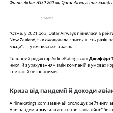
Фото: Airbus A330-200 від Qatar Airways при заході н
РЕКЛАМА
“Отже, у 2021 році Qatar Airways піднялася в ре
New Zealand, яка очолювала список шість разів пос
місце”, — уточнюється в заяві.
Головний редактор AirlineRatings.com
Джеффрі 
числі й з урахуванням змін компаній в умовах ко
компаній безпечними.
Криза від пандемії й доходи аві
AirlineRatings.com зазвичай оголошує рейтинги а
Але пандемія змусила агентство з авіаційної безп