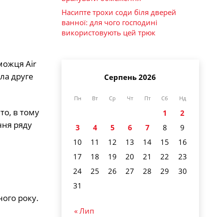
Насипте трохи соди біля дверей
ванної: для чого господині
використовують цей трюк
можця Air
іла друге
Серпень 2026
Пн
Вт
Ср
Чт
Пт
Сб
Нд
о, в тому
1
2
ння ряду
3
4
5
6
7
8
9
10
11
12
13
14
15
16
17
18
19
20
21
22
23
24
25
26
27
28
29
30
31
ного року.
« Лип