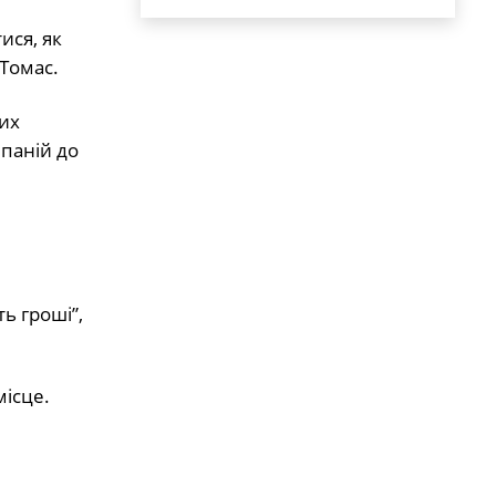
ися, як
Томас.
их
мпаній до
ь гроші”,
місце.