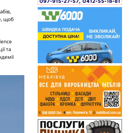
абів,
е, щоб
lence
ії та
ндемії