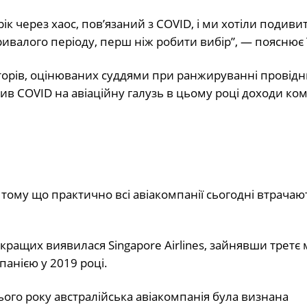
 через хаос, пов’язаний з COVID, і ми хотіли подивит
ривалого періоду, перш ніж робити вибір”, — пояснює 
торів, оцінюваних суддями при ранжируванні провідн
ив COVID на авіаційну галузь в цьому році доходи ко
 тому що практично всі авіакомпанії сьогодні втрачают
і кращих виявилася Singapore Airlines, зайнявши третє 
панією у 2019 році.
ього року австралійська авіакомпанія була визнана