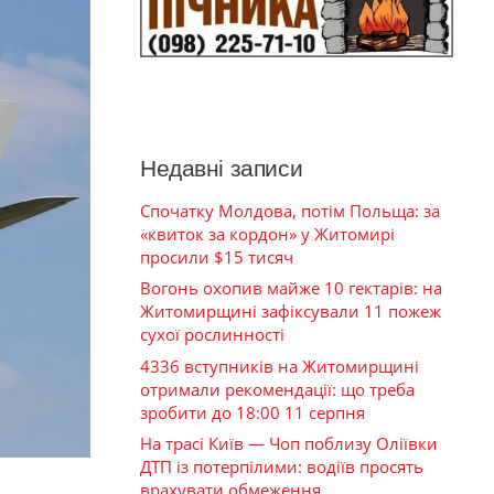
Недавні записи
Спочатку Молдова, потім Польща: за
«квиток за кордон» у Житомирі
просили $15 тисяч
Вогонь охопив майже 10 гектарів: на
Житомирщині зафіксували 11 пожеж
сухої рослинності
4336 вступників на Житомирщині
отримали рекомендації: що треба
зробити до 18:00 11 серпня
На трасі Київ — Чоп поблизу Оліївки
ДТП із потерпілими: водіїв просять
врахувати обмеження