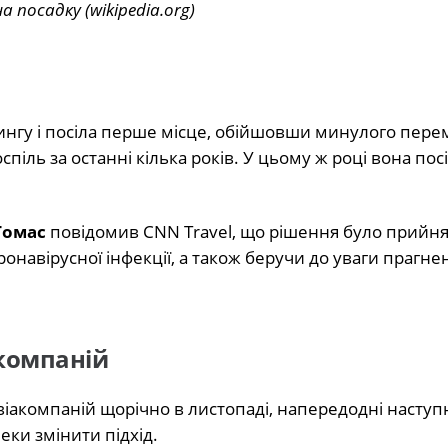
а посадку (wikipedia.org)
йтингу і посіла перше місце, обійшовши минулого пере
піль за останні кілька років. У цьому ж році вона пос
Томас
повідомив CNN Travel, що рішення було прийнят
ронавірусної інфекції, а також беручи до уваги прагне
акомпаній
віакомпаній щорічно в листопаді, напередодні наступ
еки змінити підхід.