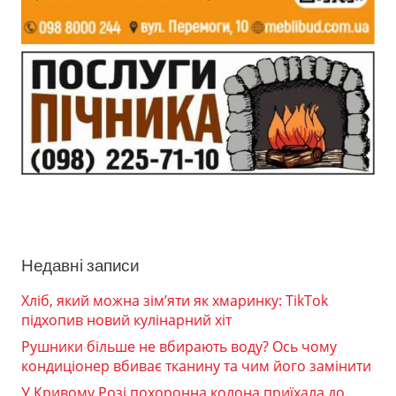
Недавні записи
Хліб, який можна зім’яти як хмаринку: TikTok
підхопив новий кулінарний хіт
Рушники більше не вбирають воду? Ось чому
кондиціонер вбиває тканину та чим його замінити
У Кривому Розі похоронна колона приїхала до