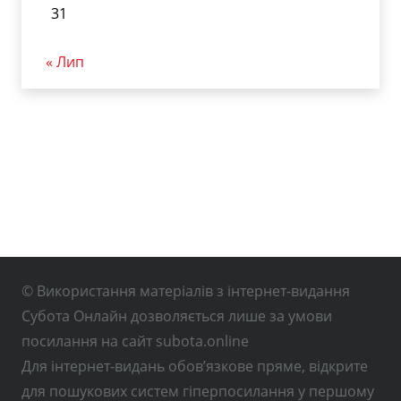
31
« Лип
© Використання матеріалів з інтернет-видання
Субота Онлайн дозволяється лише за умови
посилання на сайт subota.online
Для інтернет-видань обов’язкове пряме, відкрите
для пошукових систем гіперпосилання у першому