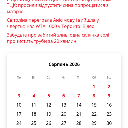
ТЦК: просили відпустити сина попрощатися з
матір’ю
Світоліна переграла Анісімову і вийшла у
чвертьфінал WTA 1000 у Торонто. Відео
Забудьте про забитий злив: одна склянка солі
прочистить труби за 20 хвилин
Серпень 2026
Пн
Вт
Ср
Чт
Пт
Сб
Нд
1
2
3
4
5
6
7
8
9
10
11
12
13
14
15
16
17
18
19
20
21
22
23
24
25
26
27
28
29
30