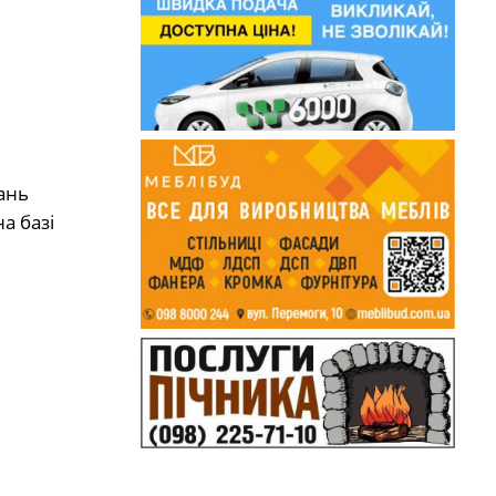
ань
а базі