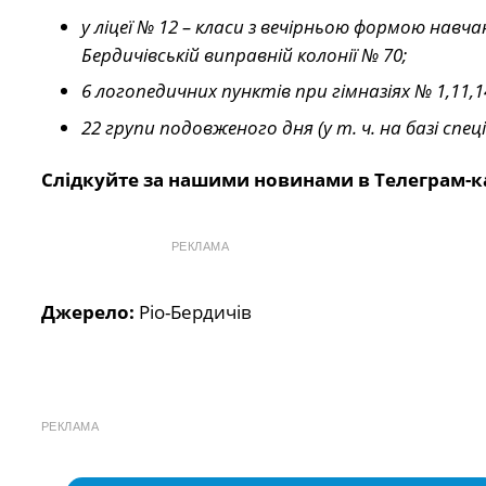
у ліцеї № 12 – класи з вечірньою формою навча
Бердичівській виправній колонії № 70;
6 логопедичних пунктів при гімназіях № 1,11,1
22 групи подовженого дня (у т. ч. на базі спе
Слідкуйте за нашими новинами в Телеграм-к
РЕКЛАМА
Джерело:
Ріо-Бердичів
РЕКЛАМА