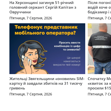
На Херсонщині загинув 51-річний
Після погон
головний сержант Сергій Капітан з
водій хоче 
Овруччини
бодікамер і
П’ятниця, 7 Серпня, 2026
П’ятниця, 7 С
Жительці Звягельщини «оновили» SIM-
Спочатку Мо
картку й завдали збитків на 31 тисячу
«квиток за 
гривень
просили $15
П’ятниця, 7 Серпня, 2026
П’ятниця, 7 С