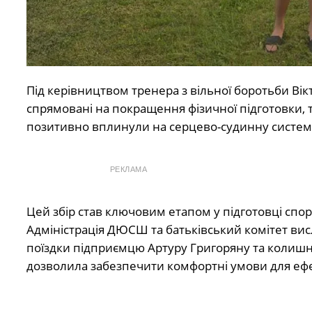
Під керівництвом тренера з вільної боротьби Ві
спрямовані на покращення фізичної підготовки, т
позитивно вплинули на серцево-судинну систему 
РЕКЛАМА
Цей збір став ключовим етапом у підготовці спо
Адміністрація ДЮСШ та батьківський комітет вис
поїздки підприємцю Артуру Григоряну та колиш
дозволила забезпечити комфортні умови для ефе