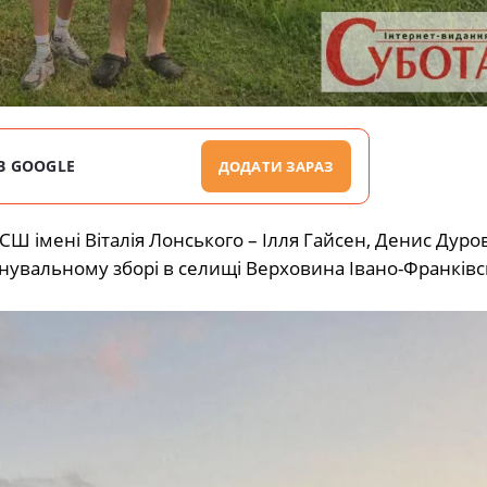
В GOOGLE
ДОДАТИ ЗАРАЗ
Ш імені Віталія Лонського – Ілля Гайсен, Денис Дуров
нувальному зборі в селищі Верховина Івано-Франківс