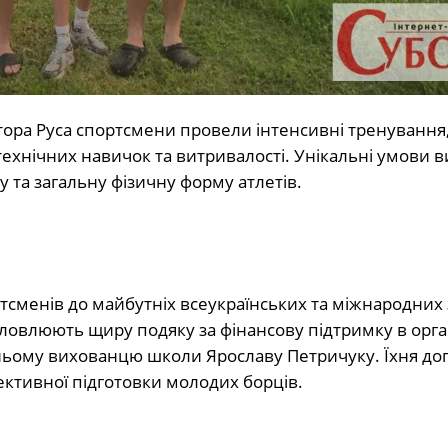
ктора Руса спортсмени провели інтенсивні тренування
ехнічних навичок та витривалості. Унікальні умови ви
та загальну фізичну форму атлетів.
ртсменів до майбутніх всеукраїнських та міжнародних
ловлюють щиру подяку за фінансову підтримку в орган
ньому вихованцю школи Ярославу Петричуку. Їхня до
ктивної підготовки молодих борців.