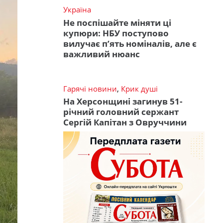
Україна
Не поспішайте міняти ці
купюри: НБУ поступово
вилучає п’ять номіналів, але є
важливий нюанс
Гарячі новини
,
Крик душі
На Херсонщині загинув 51-
річний головний сержант
Сергій Капітан з Овруччини