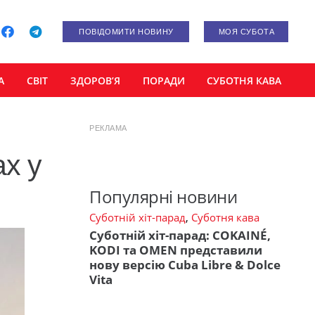
ПОВІДОМИТИ НОВИНУ
МОЯ СУБОТА
А
СВІТ
ЗДОРОВ’Я
ПОРАДИ
СУБОТНЯ КАВА
РЕКЛАМА
ах у
Популярні новини
Суботній хіт-парад
,
Суботня кава
Суботній хіт-парад: COKAINÉ,
KODI та OMEN представили
нову версію Cuba Libre & Dolce
Vita