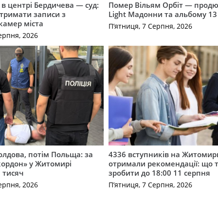
і в центрі Бердичева — суд:
Помер Вільям Орбіт — продю
отримати записи з
Light Мадонни та альбому 13 
 камер міста
П’ятниця, 7 Серпня, 2026
ерпня, 2026
лдова, потім Польща: за
4336 вступників на Житоми
кордон» у Житомирі
отримали рекомендації: що 
 тисяч
зробити до 18:00 11 серпня
ерпня, 2026
П’ятниця, 7 Серпня, 2026