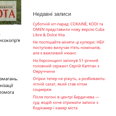
Недавні записи
Суботній хіт-парад: COKAINÉ, KODI та
OMEN представили нову версію Cuba
,
Libre & Dolce Vita
сокогір’я
Не поспішайте міняти ці купюри: НБУ
поступово вилучає п’ять номіналів,
але є важливий нюанс
На Херсонщині загинув 51-річний
головний сержант Сергій Капітан з
Овруччини
 змагань.
Огірки тепер не ріжуть, а розбивають:
літній салат, який став хітом
ізації
соцмереж
помога
Після погоні в центрі Бердичева —
суд: водій хоче отримати записи з
бодікамер і камер міста