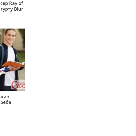
сер Ray of
гурту Blur
рщині
треба