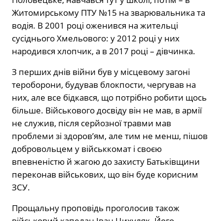
Житомирському ПТУ №15 на зварювальника та
водія. В 2001 році оженився на жительці
сусіднього Хмельового: у 2012 році у них
народився хлопчик, а в 2017 році – дівчинка.
З перших днів війни був у місцевому загоні
тероборони, будував блокпости, чергував на
них, але все бідкався, що потрібно робити щось
більше. Військового досвіду він не мав, в армії
не служив, після серйозної травми мав
проблеми зі здоров’ям, але тим не менш, пішов
добровольцем у військкомат і своєю
впевненістю й жагою до захисту Батьківщини
переконав військових, що він буде корисним
ЗСУ.
Прощальну проповідь проголосив також
військовий капелан Іван Цихуляк. Його