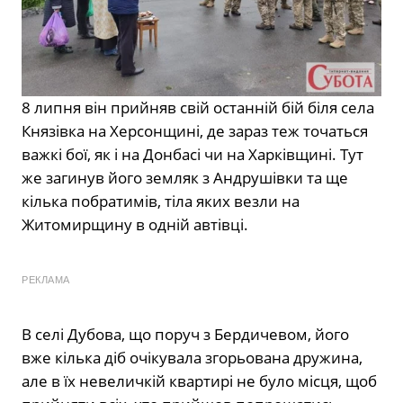
8 липня він прийняв свій останній бій біля села
Князівка на Херсонщині, де зараз теж точаться
важкі бої, як і на Донбасі чи на Харківщині. Тут
же загинув його земляк з Андрушівки та ще
кілька побратимів, тіла яких везли на
Житомирщину в одній автівці.
РЕКЛАМА
В селі Дубова, що поруч з Бердичевом, його
вже кілька діб очікувала згорьована дружина,
але в їх невеличкій квартирі не було місця, щоб