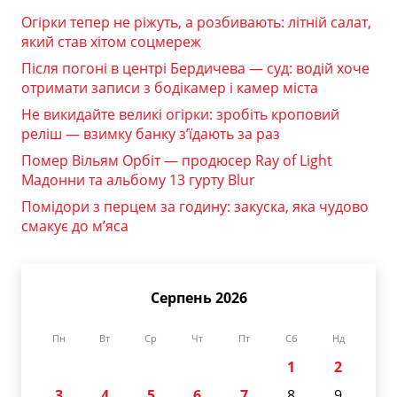
Огірки тепер не ріжуть, а розбивають: літній салат,
який став хітом соцмереж
Після погоні в центрі Бердичева — суд: водій хоче
отримати записи з бодікамер і камер міста
Не викидайте великі огірки: зробіть кроповий
реліш — взимку банку з’їдають за раз
Помер Вільям Орбіт — продюсер Ray of Light
Мадонни та альбому 13 гурту Blur
Помідори з перцем за годину: закуска, яка чудово
смакує до м’яса
Серпень 2026
Пн
Вт
Ср
Чт
Пт
Сб
Нд
1
2
3
4
5
6
7
8
9