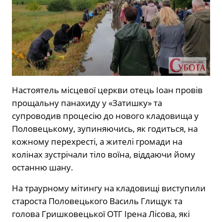
Настоятель місцевої церкви отець Іоан провів
прощальну панахиду у «Затишку» та
супроводив процесію до нового кладовища у
Половецькому, зупиняючись, як годиться, на
кожному перехресті, а жителі громади на
колінах зустрічали тіло воїна, віддаючи йому
останню шану.
На траурному мітингу на кладовищі виступили
староста Половецького Василь Глищук та
голова Гришковецької ОТГ Ірена Лісова, які