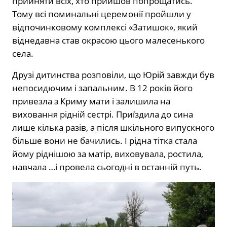
прийняти всіх, хто прийшов попрощатись.
Тому всі поминальні церемонії пройшли у
відпочинковому комплексі «Затишок», який
віднедавна став окрасою цього малесенького
села.
Друзі дитинства розповіли, що Юрій завжди був
непосидючим і запальним. В 12 років його
привезла з Криму мати і залишила на
виховання рідній сестрі. Приїздила до сина
лише кілька разів, а після шкільного випускного
більше вони не бачились. І рідна тітка стала
йому ріднішою за матір, виховувала, ростила,
навчала …і провела сьогодні в останній путь.