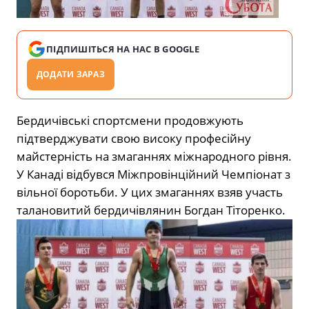
ПІДПИШІТЬСЯ НА НАС В GOOGLE
ДОДАТИ ЗАРАЗ
Бердичівські спортсмени продовжують
підтверджувати свою високу професійну
майстерність на змаганнях міжнародного рівня.
У Канаді відбувся Міжпровінційний Чемпіонат з
вільної боротьби. У цих змаганнях взяв участь
талановитий бердичівлянин Богдан Тіторенко.