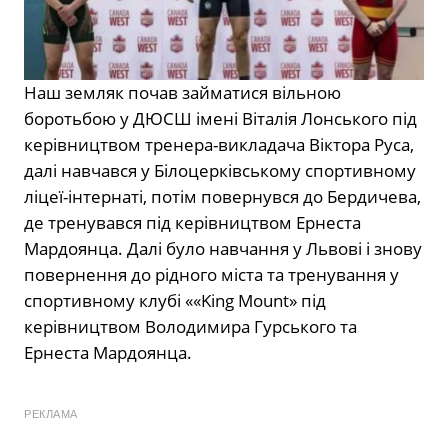
Наш земляк почав займатися вільною
боротьбою у ДЮСШ імені Віталія Лонського під
керівництвом тренера-викладача Віктора Руса,
далі навчався у Білоцерківському спортивному
ліцеї-інтернаті, потім повернувся до Бердичева,
де тренувався під керівництвом Ернеста
Мардоянца. Далі було навчання у Львові і знову
повернення до рідного міста та тренування у
спортивному клубі ««King Mount» під
керівництвом Володимира Гурського та
Ернеста Мардоянца.
РЕКЛАМА