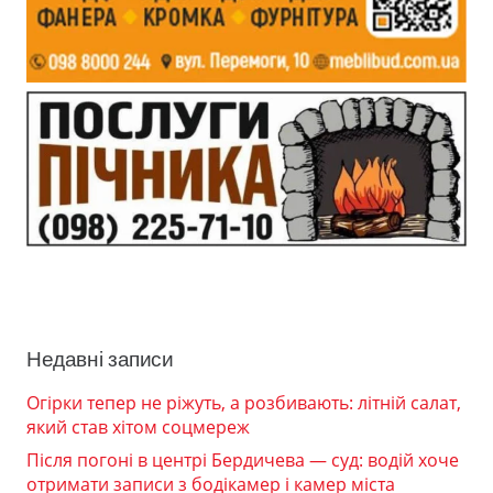
Недавні записи
Огірки тепер не ріжуть, а розбивають: літній салат,
який став хітом соцмереж
Після погоні в центрі Бердичева — суд: водій хоче
отримати записи з бодікамер і камер міста