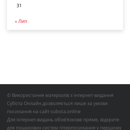
31
« Лип
© Використання матеріалів з інтернет-видання
Субота Онлайн дозволяється лише за умови
посилання на сайт subota.online
Для інтернет-видань обов’язкове пряме, відкрите
для пошукових систем гіперпосилання у першому