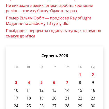
Не викидайте великі огірки: зробіть кроповий
реліш — взимку банку з’їдають за раз
Помер Вільям Орбіт — продюсер Ray of Light
Мадонни та альбому 13 гурту Blur
Помідори з перцем за годину: закуска, яка чудово
смакує до м’яса
Серпень 2026
Пн
Вт
Ср
Чт
Пт
Сб
Нд
1
2
3
4
5
6
7
8
9
10
11
12
13
14
15
16
17
18
19
20
21
22
23
24
25
26
27
28
29
30