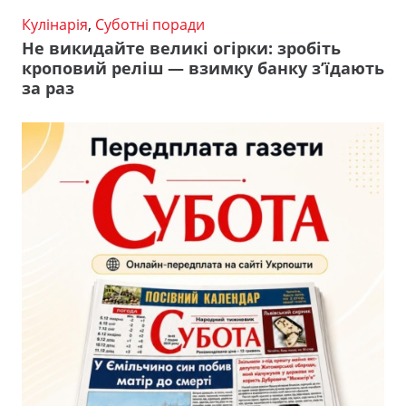
Кулінарія
,
Суботні поради
Не викидайте великі огірки: зробіть
кроповий реліш — взимку банку з’їдають
за раз