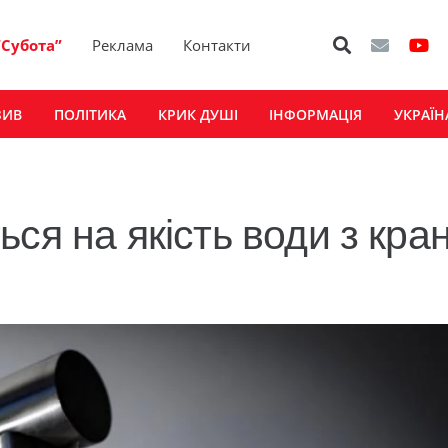
“Субота”
Реклама
Контакти
ЗИВ
ПОЛІТИКА
КРИК ДУШІ
ІНФОРМАЦІЯ
УКРАЇН
ся на якість води з кран