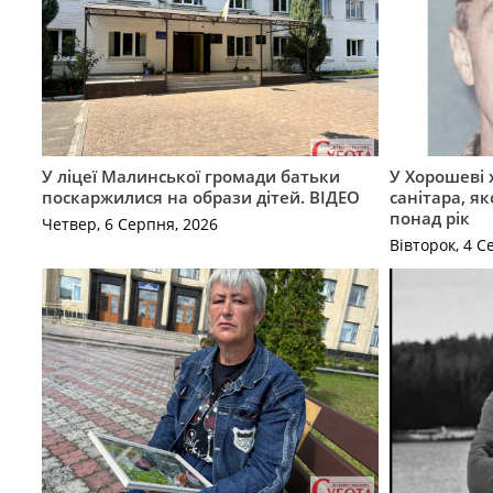
У ліцеї Малинської громади батьки
У Хорошеві 
поскаржилися на образи дітей. ВІДЕО
санітара, я
понад рік
Четвер, 6 Серпня, 2026
Вівторок, 4 С