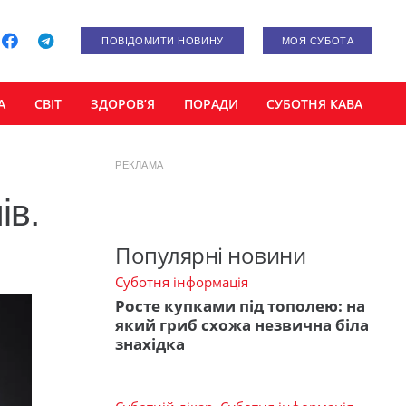
ПОВІДОМИТИ НОВИНУ
МОЯ СУБОТА
А
СВІТ
ЗДОРОВ’Я
ПОРАДИ
СУБОТНЯ КАВА
РЕКЛАМА
ів.
Популярні новини
Суботня інформація
Росте купками під тополею: на
який гриб схожа незвична біла
знахідка