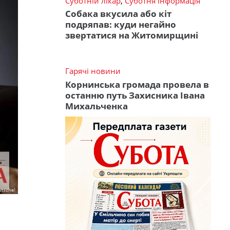
Суботній лікар
,
Суботня інформація
Собака вкусила або кіт
подряпав: куди негайно
звертатися на Житомирщині
Гарячі новини
Корнинська громада провела в
останню путь Захисника Івана
Михальченка