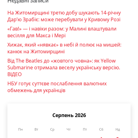
Недавні записи
На Житомирщині третю добу шукають 14-річну
Дар’ю Зрабіє: може перебувати у Кривому Розі
«Гав!» — і навіки разом: у Малині влаштували
весілля для Макса і Мері
Хижак, який «нявкає» в небі й полює на мишей:
канюк на Житомирщині
Від The Beatles до «жовтого човна»: як Yellow
Submarine отримала веселу українську версію.
ВІДЕО
НБУ готує суттєве послаблення валютних
обмежень для українців
Серпень 2026
Пн
Вт
Ср
Чт
Пт
Сб
Нд