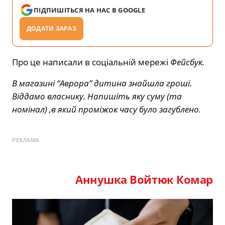
ПІДПИШІТЬСЯ НА НАС В GOOGLE
ДОДАТИ ЗАРАЗ
Про це написали в соціальній мережі
Фейсбук.
В магазині “Аврора” дитина знайшла гроші.
Віддамо власнику. Напишіть яку суму (та
номінал) ,в який проміжок часу було загублено.
РЕКЛАМА
Аннушка Войтюк Комар