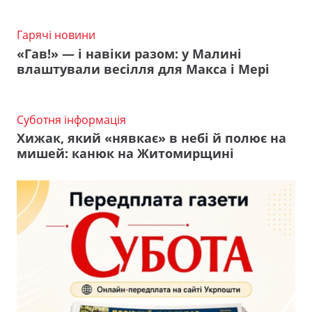
Гарячі новини
«Гав!» — і навіки разом: у Малині
влаштували весілля для Макса і Мері
Суботня інформація
Хижак, який «нявкає» в небі й полює на
мишей: канюк на Житомирщині