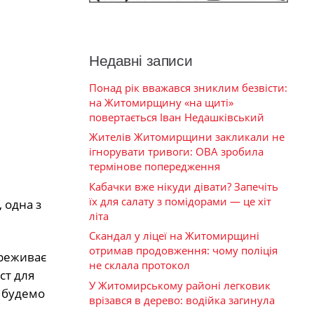
Недавні записи
Понад рік вважався зниклим безвісти:
на Житомирщину «на щиті»
повертається Іван Недашківський
Жителів Житомирщини закликали не
ігнорувати тривоги: ОВА зробила
термінове попередження
Кабачки вже нікуди дівати? Запечіть
їх для салату з помідорами — це хіт
 одна з
літа
Скандал у ліцеї на Житомирщині
отримав продовження: чому поліція
ереживає
не склала протокол
ст для
У Житомирському районі легковик
о будемо
врізався в дерево: водійка загинула