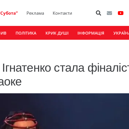
“Субота”
Реклама
Контакти
ЗИВ
ПОЛІТИКА
КРИК ДУШІ
ІНФОРМАЦІЯ
УКРАЇН
 Ігнатенко стала фіналі
раоке