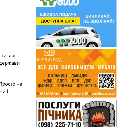
 тисячі
я держави
 Просто на
ни і