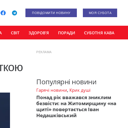
ПОВІДОМИТИ НОВИНУ
МОЯ СУБОТА
А
СВІТ
ЗДОРОВ’Я
ПОРАДИ
СУБОТНЯ КАВА
РЕКЛАМА
сткою
Популярні новини
Гарячі новини
,
Крик душі
Понад рік вважався зниклим
безвісти: на Житомирщину «на
щиті» повертається Іван
Недашківський