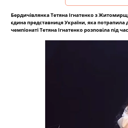
Бердичівлянка Тетяна Ігнатенко з Житомирщин
єдина представниця України, яка потрапила д
чемпіонаті Тетяна Ігнатенко розповіла під ча