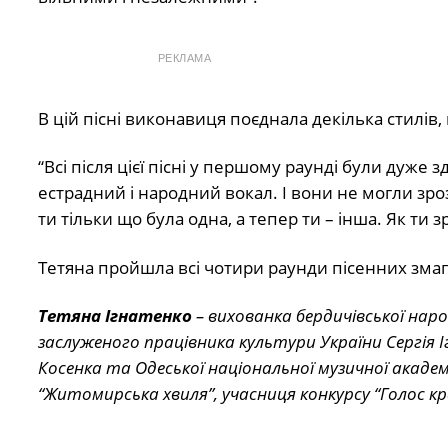
РЕКЛАМА
В цій пісні виконавиця поєднала декілька стилів, 
“Всі після цієї пісні у першому раунді були дуже
естрадний і народний вокал. І вони не могли зроз
ти тільки що була одна, а тепер ти – інша. Як ти 
Тетяна пройшла всі чотири раунди пісенних змага
Тетяна Ігнатенко
– вихованка бердичівської наро
заслуженого працівника культури України Сергія
Косенка та Одеської національної музичної академ
“Житомирська хвиля”, учасниця конкурсу “Голос кр