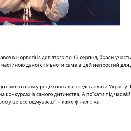
ався в Норвегії із дев’ятого по 13 серпня, брали участь
тати частиною даної спільноти саме в цей непростий дл
 що саме в цьому році я поїхала представляти Україну.
а конкурсах із самого дитинства. А поїхати під час вій
шому це все відчуваєш”, – каже фіналістка.