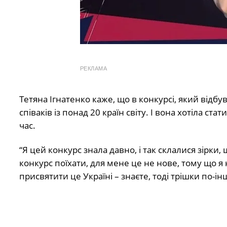
РЕКЛАМА
Тетяна Ігнатенко каже, що в конкурсі, який відбув
співаків із понад 20 країн світу. І вона хотіла с
час.
“Я цей конкурс знала давно, і так склалися зірки,
конкурс поїхати, для мене це не нове, тому що я н
присвятити це Україні – знаєте, тоді трішки по-ін