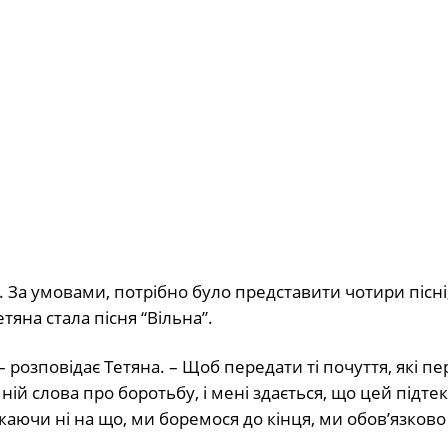
 За умовами, потрібно було представити чотири пісні,
тяна стала пісня “Вільна”.
– розповідає Тетяна. – Щоб передати ті почуття, які п
ній слова про боротьбу, і мені здається, що цей підтек
жаючи ні на що, ми боремося до кінця, ми обов’язков