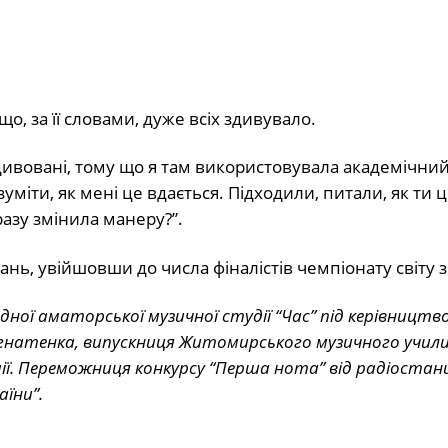
що, за її словами, дуже всіх здивувало.
 здивовані, тому що я там використовувала академічний
уміти, як мені це вдається. Підходили, питали, як ти 
зразу змінила манеру?”.
нь, увійшовши до числа фіналістів чемпіонату світу з
дної аматорської музичної студії “Час” під керівництв
 Ігнатенка, випускниця Житомирського музичного учили
ії. Переможниця конкурсу “Перша нота” від радіостанц
аїни”.