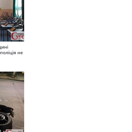
щині
поліція не