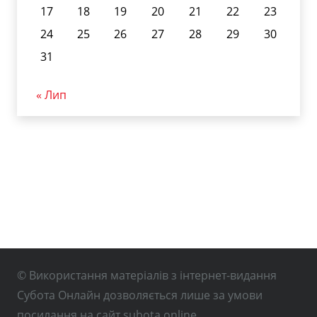
17
18
19
20
21
22
23
24
25
26
27
28
29
30
31
« Лип
© Використання матеріалів з інтернет-видання
Субота Онлайн дозволяється лише за умови
посилання на сайт subota.online