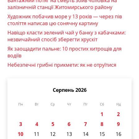
Вантажний потяг на смерть збив чоловіка на
залізничній станції Житомирського району
Художник побачив море у 13 років — через пів
століття написав цю сонячну картину
Навіщо класти зелений чай у банку з кабачками:
незвичайний спосіб зберегти хрускіт
Як заощадити пальне: 10 простих хитрощів для
водіїв
Небезпечні грибні прикмети: як не отруїтися
Серпень 2026
Пн
Вт
Ср
Чт
Пт
Сб
Нд
1
2
3
4
5
6
7
8
9
10
11
12
13
14
15
16