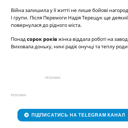
Війна залишила у її житті не лише бойові нагород
І групи. Після Перемоги Надія Терещук ще деякий
повернулася до рідного міста.
Понад
сорок років
жінка віддала роботі на заво
Виховала доньку, нині радіє онучці та теплу род
РЕКЛАМА
РЕКЛАМА
ПІДПИСАТИСЬ НА TELEGRAM КАНАЛ