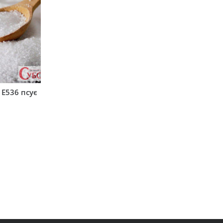
 Е536 псує