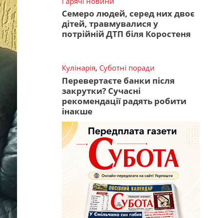
Гарячі новини
Семеро людей, серед них двоє
дітей, травмувалися у
потрійній ДТП біля Коростеня
Кулінарія
,
Суботні поради
Перевертаєте банки після
закрутки? Сучасні
рекомендації радять робити
інакше