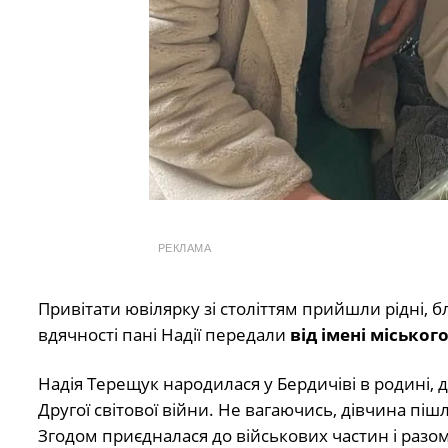
РЕКЛАМА
Привітати ювілярку зі століттям прийшли рідні, 
вдячності пані Надії передали
від імені міськог
Надія Терещук народилася у
Бердичів
і в родині, 
Другої світової війни. Не вагаючись, дівчина пі
Згодом приєдналася до військових частин і разом