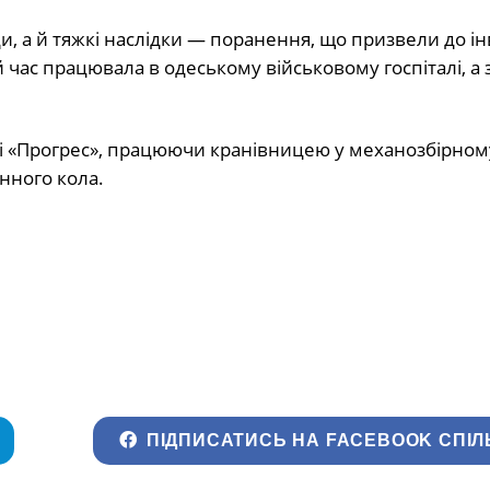
и, а й тяжкі наслідки — поранення, що призвели до ін
 час працювала в одеському військовому госпіталі, а
ді «Прогрес», працюючи кранівницею у механозбірном
инного кола.
ПІДПИСАТИСЬ НА FACEBOOK СПІЛ