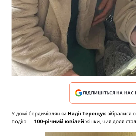
ПІДПИШІТЬСЯ НА НАС 
У домі бердичівлянки
Надії Терещук
зібралися о
подію —
100-річний ювілей
жінки, чия доля стал