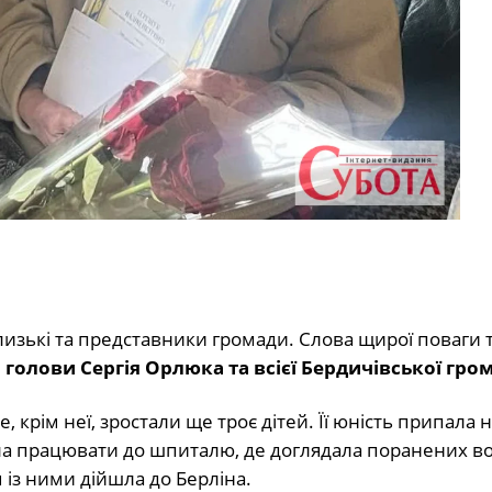
близькі та представники громади. Слова щирої поваги 
о голови Сергія Орлюка та всієї Бердичівської гро
де, крім неї, зростали ще троє дітей. Її юність припала 
шла працювати до шпиталю, де доглядала поранених во
 із ними дійшла до Берліна.