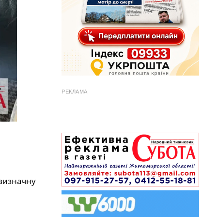
РЕКЛАМА
 визначну