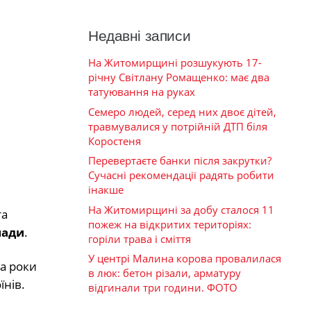
Недавні записи
На Житомирщині розшукують 17-
річну Світлану Ромащенко: має два
татуювання на руках
Семеро людей, серед них двоє дітей,
травмувалися у потрійній ДТП біля
Коростеня
Перевертаєте банки після закрутки?
Сучасні рекомендації радять робити
інакше
На Житомирщині за добу сталося 11
та
пожеж на відкритих територіях:
мади
.
горіли трава і сміття
У центрі Малина корова провалилася
на роки
в люк: бетон різали, арматуру
їнів.
відгинали три години. ФОТО