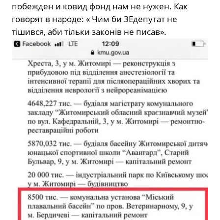
побежден и ковид фонд нам не нужен. Как
говорят в народе: « Чим би ЗЕдепутат не
тішився, аби тільки законів не писав».