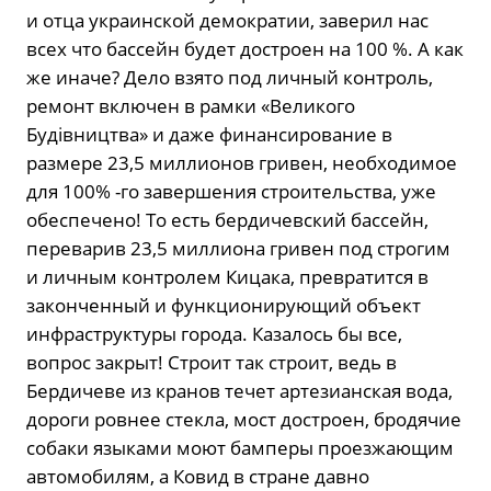
и отца украинской демократии, заверил нас
всех что бассейн будет достроен на 100 %. А как
же иначе? Дело взято под личный контроль,
ремонт включен в рамки «Великого
Будівництва» и даже финансирование в
размере 23,5 миллионов гривен, необходимое
для 100% -го завершения строительства, уже
обеспечено! То есть бердичевский бассейн,
переварив 23,5 миллиона гривен под строгим
и личным контролем Кицака, превратится в
законченный и функционирующий объект
инфраструктуры города. Казалось бы все,
вопрос закрыт! Строит так строит, ведь в
Бердичеве из кранов течет артезианская вода,
дороги ровнее стекла, мост достроен, бродячие
собаки языками моют бамперы проезжающим
автомобилям, а Ковид в стране давно