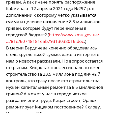
гривен. А как иначе понять распоряжение
Кабмина от 12 апреля 2021 года №297-р, в
дополнении к которому четко указывается
сумма и целевое назначение 8,5 миллионов
гривен, которые будут перечислены в
городской бюджет? (
https://www.kmu.gov.ua/
…/81e/60748181e5b79313038016.doc
.)
В мерии Бердичева конечно обрадовались
столь кругленькой сумме, даже в интернете
нам о новости рассказали. Но вопрос остается
открытым. Кицак так профессионально взял
строительство за 23,5 миллиона под личный
контроль, что сразу после его строительства
нужен капитальный ремонт за 8,5 миллионов
гривен? А может у нас в городе четкое
разграничение труда: Кицак строит, Орлюк
ремонтирует Кицаком построенное? К слову.