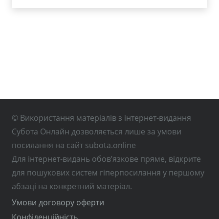
© Використання матеріалів з інтернет-видання
Субота Онлайн дозволяється лише за умови
посилання на сайт subota.online
Для інтернет-видань обов’язкове пряме, відкрите
для пошукових систем гіперпосилання у першому
абзаці на конкретний матеріал.
Умови договору оферти
Конфіденційність