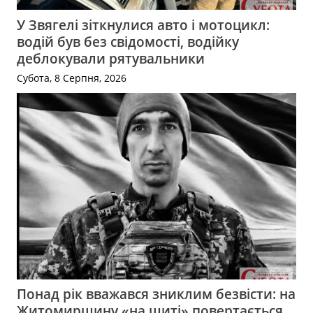
У Звягелі зіткнулися авто і мотоцикл:
водій був без свідомості, водійку
деблокували рятувальники
Субота, 8 Серпня, 2026
Понад рік вважався зниклим безвісти: на
Житомирщину «на щиті» повертається