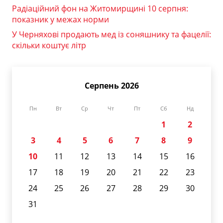
Радіаційний фон на Житомирщині 10 серпня:
показник у межах норми
У Черняхові продають мед із соняшнику та фацелії:
скільки коштує літр
Серпень 2026
Пн
Вт
Ср
Чт
Пт
Сб
Нд
1
2
3
4
5
6
7
8
9
10
11
12
13
14
15
16
17
18
19
20
21
22
23
24
25
26
27
28
29
30
31