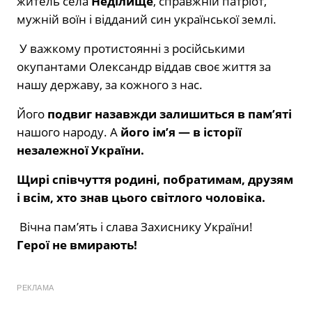
житель села
Неділище
, справжній патріот,
мужній воїн і відданий син української землі.
У важкому протистоянні з російськими
окупантами Олександр віддав своє життя за
нашу державу, за кожного з нас.
Його
подвиг назавжди залишиться в пам’яті
нашого народу. А
його ім’я — в історії
незалежної України.
Щирі співчуття родині, побратимам, друзям
і всім, хто знав цього світлого чоловіка.
Вічна пам’ять і слава Захиснику України!
Герої не вмирають!
РЕКЛАМА