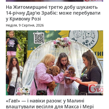
На Житомирщині третю добу шукають
14-річну Дар’ю Зрабіє: може перебувати
у Кривому Розі
Неділя, 9 Серпня, 2026
«Гав!» — і навіки разом: у Малині
влаштували весілля для Макса і Мері