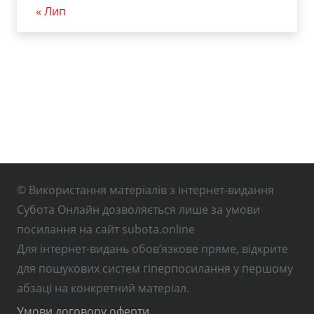
« Лип
© Використання матеріалів з інтернет-видання
Субота Онлайн дозволяється лише за умови
посилання на сайт subota.online
Для інтернет-видань обов’язкове пряме, відкрите
для пошукових систем гіперпосилання у першому
абзаці на конкретний матеріал.
Умови договору оферти