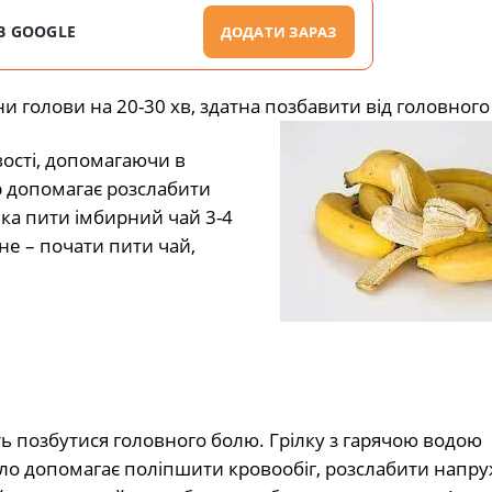
В GOOGLE
ДОДАТИ ЗАРАЗ
и голови на 20-30 хв, здатна позбавити від головного
вості, допомагаючи в
 допомагає розслабити
чка пити імбирний чай 3-4
не – почати пити чай,
ть позбутися головного болю. Грілку з гарячою водою
ло допомагає поліпшити кровообіг, розслабити напру