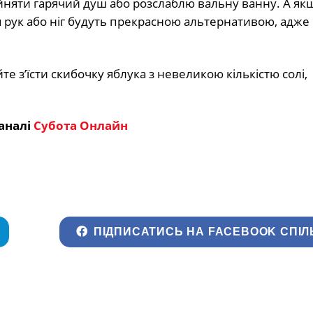
йняти гарячий душ або розслаблю вальну ванну. А як
я рук або ніг будуть прекрасною альтернативою, адже
 з’їсти скибочку яблука з невеликою кількістю солі,
аналі
Субота Онлайн
ПІДПИСАТИСЬ НА FACEBOOK СПІЛ