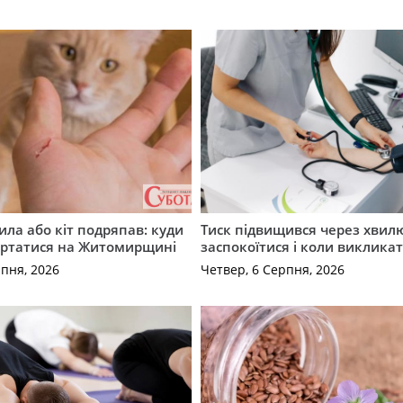
ила або кіт подряпав: куди
Тиск підвищився через хвил
ертатися на Житомирщині
заспокоїтися і коли виклика
рпня, 2026
Четвер, 6 Серпня, 2026