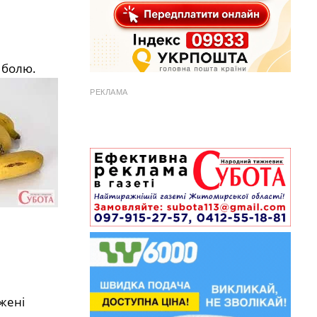
 болю.
РЕКЛАМА
жені