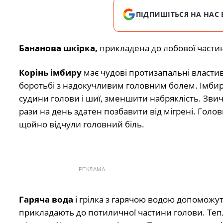
ПІДПИШІТЬСЯ НА НАС 
Бананова шкірка,
прикладена до лобової частин
Корінь імбиру
має чудові протизапальні власти
боротьбі з надокучливим головним болем. Імбир
судини голови і шиї, зменшити набряклість. Зви
рази на день здатен позбавити від мігрені. Голов
щойно відчули головний біль.
РЕКЛАМА
Гаряча вода
і грілка з гарячою водою допоможу
прикладають до потиличної частини голови. Теп