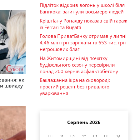
Підліток відкрив вогонь у школі біля
Бангкока: загинули восьмеро людей
Кріштіану Роналду показав свій гараж
із Ferrari та Bugatti
Голова ПриватБанку отримав у липні
4,46 млн грн зарплати та 653 тис. грн
негрошових благ
На Житомирщині від початку
будівельного сезону перевірили
понад 200 кернів асфальтобетону
ювання: як
Баклажанна ікра на сковороді:
ти швидку
простий рецепт без тривалого
уварювання
Серпень 2026
Пн
Вт
Ср
Чт
Пт
Сб
Нд