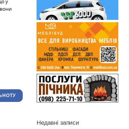
що у
 вони
ЬНОТУ
Недавні записи