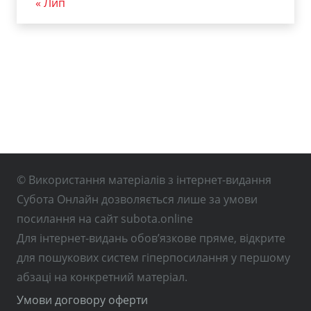
« Лип
© Використання матеріалів з інтернет-видання
Субота Онлайн дозволяється лише за умови
посилання на сайт subota.online
Для інтернет-видань обов’язкове пряме, відкрите
для пошукових систем гіперпосилання у першому
абзаці на конкретний матеріал.
Умови договору оферти