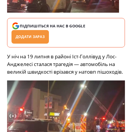
ПІДПИШІТЬСЯ НА НАС В GOOGLE
ДОДАТИ ЗАРАЗ
У ніч на 19 липня в районі Іст-Голлівуд у Лос-
Анджелесі сталася трагедія — автомобіль на
великій швидкості врізався у натовп пішоходів.