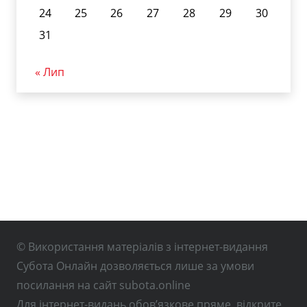
24
25
26
27
28
29
30
31
« Лип
© Використання матеріалів з інтернет-видання
Субота Онлайн дозволяється лише за умови
посилання на сайт subota.online
Для інтернет-видань обов’язкове пряме, відкрите