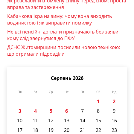
Як розслабити втомлену спину перед сном: проста
вправа та застереження
Кабачкова ікра на зиму: чому вона виходить
водянистою і як виправити помилку
Не всі пенсійні доплати призначають без заяви:
кому слід звернутися до ПФУ
ДСНС Житомирщини посилили новою технікою:
що отримали підрозділи
Серпень 2026
Пн
Вт
Ср
Чт
Пт
Сб
Нд
1
2
3
4
5
6
7
8
9
10
11
12
13
14
15
16
17
18
19
20
21
22
23