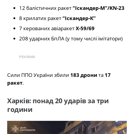
12 балістичних ракет
“Іскандер-М”/KN-23
8 крилатих ракет
“Іскандер-К”
7 керованих авіаракет
Х-59/69
208 ударних БпЛА (у тому числі імітатори)
РЕКЛАМА
Сили ППО України збили
183 дрони
та
17
ракет
.
Харків: понад 20 ударів за три
години