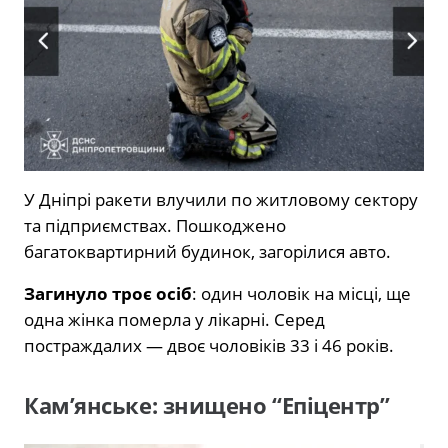
У Дніпрі ракети влучили по житловому сектору
та підприємствах. Пошкоджено
багатоквартирний будинок, загорілися авто.
Загинуло троє осіб
: один чоловік на місці, ще
одна жінка померла у лікарні. Серед
постраждалих — двоє чоловіків 33 і 46 років.
Кам’янське: знищено “Епіцентр”