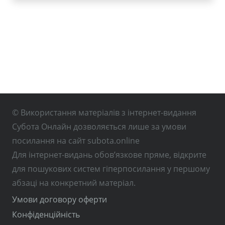
© Використання матеріалів з інтернет-видання
Субота Онлайн дозволяється лише за умови
посилання на сайт subota.online
Для інтернет-видань обов’язкове пряме, відкрите
для пошукових систем гіперпосилання у першому
абзаці на конкретний матеріал.
Умови договору оферти
Конфіденційність