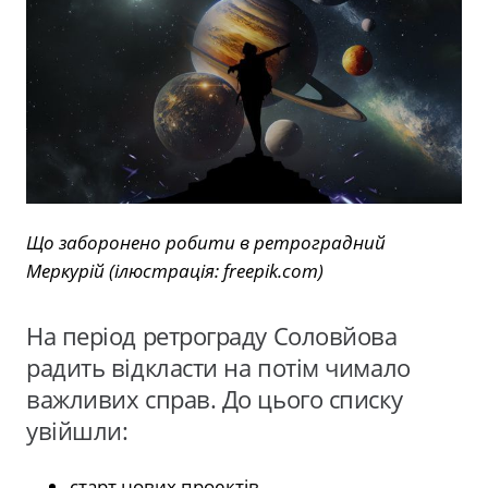
Що заборонено робити в ретроградний
Меркурій (ілюстрація: freepik.com)
На період ретрограду Соловйова
радить відкласти на потім чимало
важливих справ. До цього списку
увійшли:
старт нових проектів