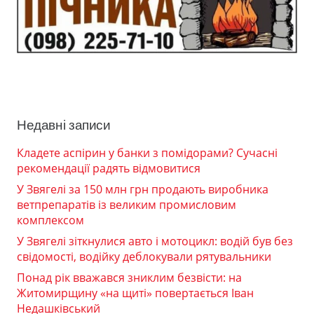
Недавні записи
Кладете аспірин у банки з помідорами? Сучасні
рекомендації радять відмовитися
У Звягелі за 150 млн грн продають виробника
ветпрепаратів із великим промисловим
комплексом
У Звягелі зіткнулися авто і мотоцикл: водій був без
свідомості, водійку деблокували рятувальники
Понад рік вважався зниклим безвісти: на
Житомирщину «на щиті» повертається Іван
Недашківський