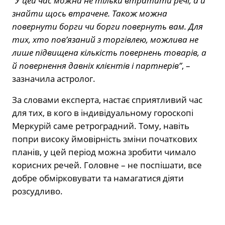
“У цей час можна не тільки втратити речі, а й
знайти щось втрачене. Також можна
повернути борги чи борги повернуть вам. Для
тих, хто пов’язаний з торгівлею, можлива не
лише підвищена кількість повернень товарів, а
й повернення давніх клієнтів і партнерів”
, –
зазначила астролог.
За словами експерта, настає сприятливий час
для тих, в кого в індивідуальному гороскопі
Меркурій саме ретроградний. Тому, навіть
попри високу ймовірність зміни початкових
планів, у цей період можна зробити чимало
корисних речей. Головне – не поспішати, все
добре обмірковувати та намагатися діяти
розсудливо.