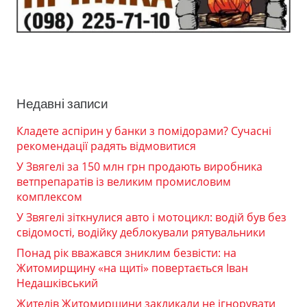
Недавні записи
Кладете аспірин у банки з помідорами? Сучасні
рекомендації радять відмовитися
У Звягелі за 150 млн грн продають виробника
ветпрепаратів із великим промисловим
комплексом
У Звягелі зіткнулися авто і мотоцикл: водій був без
свідомості, водійку деблокували рятувальники
Понад рік вважався зниклим безвісти: на
Житомирщину «на щиті» повертається Іван
Недашківський
Жителів Житомирщини закликали не ігнорувати