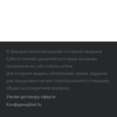
© Використання матеріалів з інтернет-видання
Субота Онлайн дозволяється лише за умови
посилання на сайт subota.online
Для інтернет-видань обов’язкове пряме, відкрите
для пошукових систем гіперпосилання у першому
абзаці на конкретний матеріал.
Умови договору оферти
Конфіденційність