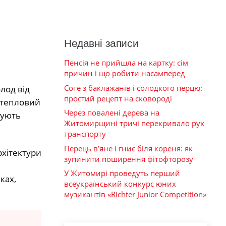
Недавні записи
Пенсія не прийшла на картку: сім
причин і що робити насамперед
Соте з баклажанів і солодкого перцю:
лод від
простий рецепт на сковороді
 тепловий
Через повалені дерева на
мують
Житомирщині тричі перекривало рух
транспорту
Перець в’яне і гниє біля кореня: як
рхітектури
зупинити поширення фітофторозу
У Житомирі проведуть перший
ках,
всеукраїнський конкурс юних
музикантів «Richter Junior Competition»