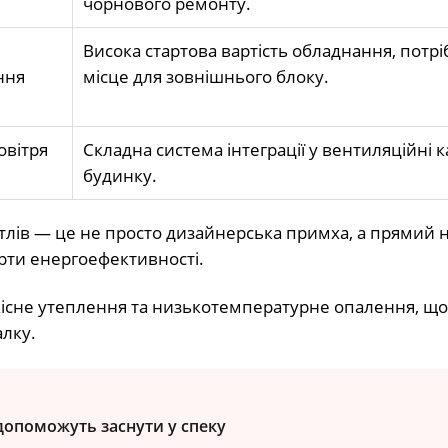
чорнового ремонту.
Висока стартова вартість обладнання, потрі
ння
місце для зовнішнього блоку.
овітря
Складна система інтеграції у вентиляційні 
будинку.
отлів — це не просто дизайнерська примха, а прямий 
арти енергоефективності.
якісне утеплення та низькотемпературне опалення, щ
алку.
 допоможуть заснути у спеку