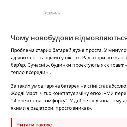
РЕКЛАМА
Чому новобудови відмовляються 
Проблема старих батарей дуже проста. У минулом
дірявих стін та щілин у вікнах. Радіатори розж
бар’єр. Сучасні ж будинки проєктують як справжн
тепло всередині.
За таких умов гаряча батарея на стіні стає абсол
Жорді Марті чітко констатує зміну епох: «Ми перех
“збереження комфорту”. У добре ізольованому домі
якими є радіатори, просто зникає».
Читати також: