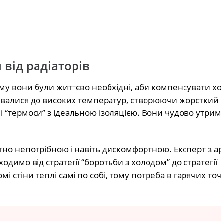
від радіаторів
у вони були життєво необхідні, аби компенсувати хо
арювалися до високих температур, створюючи жорсткий
і “термоси” з ідеальною ізоляцією. Вони чудово утри
ютно непотрібною і навіть дискомфортною. Експерт з а
одимо від стратегії “боротьби з холодом” до стратегії
 стіни теплі самі по собі, тому потреба в гарячих точ