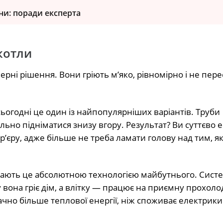
ни: поради експерта
котли
рні рішення. Вони гріють м’яко, рівномірно і не пер
ьогодні це один із найпопулярніших варіантів. Труби
льно підніматися знизу вгору. Результат? Ви суттєво
р’єру, адже більше не треба ламати голову над тим, я
ають це абсолютною технологією майбутнього. Сист
вона гріє дім, а влітку — працює на приємну прохоло
чно більше теплової енергії, ніж споживає електрики