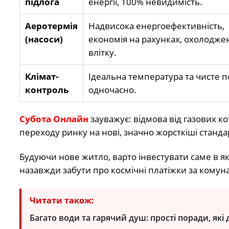
підлога
енергії, 100% невидимість.
Аеротермія
Надвисока енергоефективність,
(насоси)
економія на рахунках, охолодже
влітку.
Клімат-
Ідеальна температура та чисте п
контроль
одночасно.
Субота Онлайн
зауважує: відмова від газових к
переходу ринку на нові, значно жорсткіші станд
Будуючи нове житло, варто інвестувати саме в 
назавжди забути про космічні платіжки за комун
Читати також:
Багато води та гарячий душ: прості поради, які