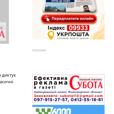
РЕКЛАМА
я диктує
асичні