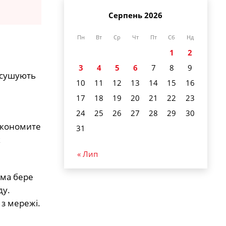
Серпень 2026
Пн
Вт
Ср
Чт
Пт
Сб
Нд
1
2
3
4
5
6
7
8
9
есушують
10
11
12
13
14
15
16
17
18
19
20
21
22
23
24
25
26
27
28
29
30
 економите
31
к
« Лип
ема бере
ду.
 з мережі.