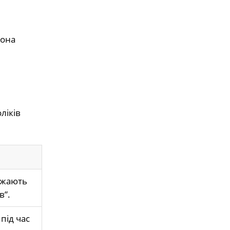
Вона
ліків
ажають
в”.
під час