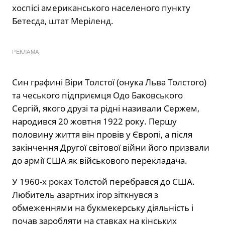
хоспісі американського населеного пункту
Бетесда, штат Меріленд.
РЕКЛАМА
Син графині Віри Толстої (онука Льва Толстого)
та чеського підприємця Одо Баковського
Сергій, якого друзі та рідні називали Сержем,
народився 20 жовтня 1922 року. Першу
половину життя він провів у Європі, а після
закінчення Другої світової війни його призвали
до армії США як військового перекладача.
У 1960-х роках Толстой перебрався до США.
Любитель азартних ігор зіткнувся з
обмеженнями на букмекерську діяльність і
почав заробляти на ставках на кінських