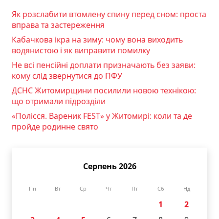
Як розслабити втомлену спину перед сном: проста
вправа та застереження
Кабачкова ікра на зиму: чому вона виходить
водянистою і як виправити помилку
Не всі пенсійні доплати призначають без заяви:
кому слід звернутися до ПФУ
ДСНС Житомирщини посилили новою технікою:
що отримали підрозділи
«Полісся. Вареник FEST» у Житомирі: коли та де
пройде родинне свято
Серпень 2026
Пн
Вт
Ср
Чт
Пт
Сб
Нд
1
2