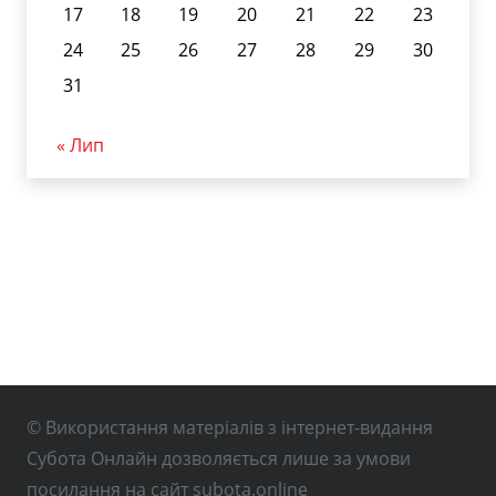
17
18
19
20
21
22
23
24
25
26
27
28
29
30
31
« Лип
© Використання матеріалів з інтернет-видання
Субота Онлайн дозволяється лише за умови
посилання на сайт subota.online