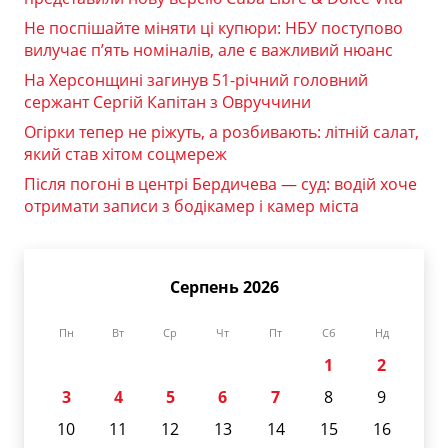
Не поспішайте міняти ці купюри: НБУ поступово
вилучає п’ять номіналів, але є важливий нюанс
На Херсонщині загинув 51-річний головний
сержант Сергій Капітан з Овруччини
Огірки тепер не ріжуть, а розбивають: літній салат,
який став хітом соцмереж
Після погоні в центрі Бердичева — суд: водій хоче
отримати записи з бодікамер і камер міста
Серпень 2026
Пн
Вт
Ср
Чт
Пт
Сб
Нд
1
2
3
4
5
6
7
8
9
10
11
12
13
14
15
16