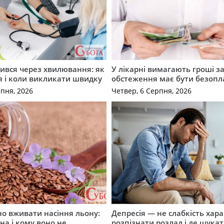
ився через хвилювання: як
У лікарні вимагають гроші за
я і коли викликати швидку
обстеження має бути безоп
рпня, 2026
Четвер, 6 Серпня, 2026
о вживати насіння льону:
Депресія — не слабкість хара
на і кому воно не
розпізнати розлад і де шука