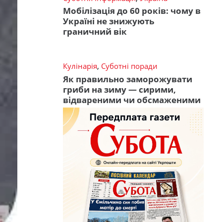
Мобілізація до 60 років: чому в
Україні не знижують
граничний вік
Кулінарія
,
Суботні поради
Як правильно заморожувати
гриби на зиму — сирими,
відвареними чи обсмаженими