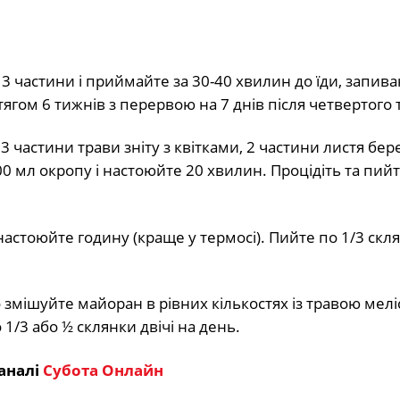
 3 частини і приймайте за 30-40 хвилин до їди, запив
гом 6 тижнів з перервою на 7 днів після четвертого 
 частини трави зніту з квітками, 2 частини листя бере
300 мл окропу і настоюйте 20 хвилин. Процідіть та пийт
настоюйте годину (краще у термосі). Пийте по 1/3 скл
змішуйте майоран в рівних кількостях із травою меліс
1/3 або ½ склянки двічі на день.
аналі
Субота Онлайн