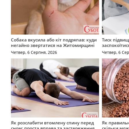
Собака вкусила або кіт подряпав: куди
Тиск підвищ
негайно звертатися на Житомирщині
заспокоїтис
Четвер, 6 Серпня, 2026
Четвер, 6 Се
Як розслабити втомлену спину перед
Як правильн
сном: проста вправа та застереження
скільки мож