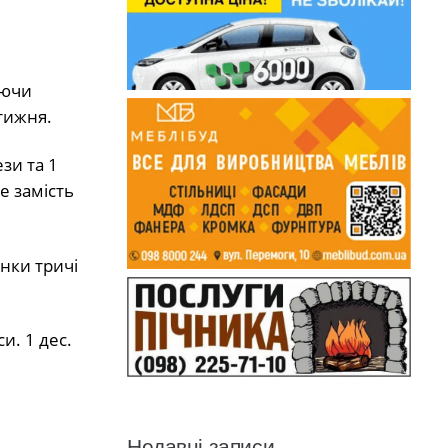
аючи
тижня.
зи та 1
е замість
янки тричі
и. 1 дес.
Недавні записи