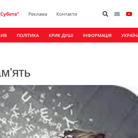
“Субота”
Реклама
Контакти
ЗИВ
ПОЛІТИКА
КРИК ДУШІ
ІНФОРМАЦІЯ
УКРАЇН
ам’ять