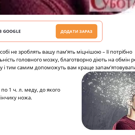
В GOOGLE
ДОДАТИ ЗАРАЗ
о собі не зроблять вашу пам’ять міцнішою – її потрібно
ність головного мозку, благотворно діють на обмін 
ку і тим самим допоможуть вам краще запам’ятовувати
по 1 ч. л. меду, до якого
кінчику ножа.