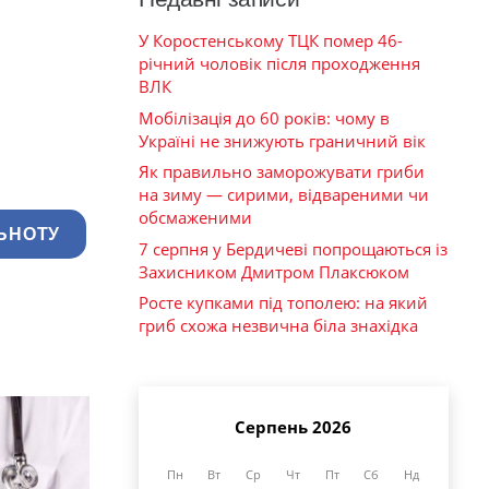
У Коростенському ТЦК помер 46-
річний чоловік після проходження
ВЛК
Мобілізація до 60 років: чому в
Україні не знижують граничний вік
Як правильно заморожувати гриби
на зиму — сирими, відвареними чи
обсмаженими
ЬНОТУ
7 серпня у Бердичеві попрощаються із
Захисником Дмитром Плаксюком
Росте купками під тополею: на який
гриб схожа незвична біла знахідка
Серпень 2026
Пн
Вт
Ср
Чт
Пт
Сб
Нд