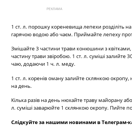
РЕКЛАМА
1 ст. л. порошку кореневища лепехи розділіть на
гарячою водою або чаєм. Приймайте лепеху протя
Змішайте 3 частини трави конюшини з квітками, 3
частину трави звіробою. 1 ст. л. суміші залийте 
чаю, додаючи 1 ч. л. меду.
1 ст. л. коренів оману залийте склянкою окропу, 
на день.
Кілька разів на день нюхайте траву майорану або 
л. суміші заварюйте 1 склянкою окропу. Пийте по 
Слідкуйте за нашими новинами в Телеграм-к