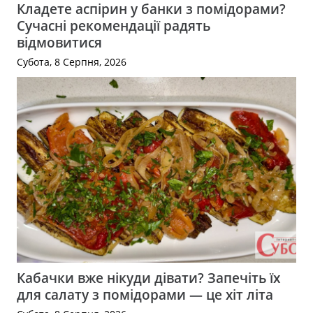
Кладете аспірин у банки з помідорами?
Сучасні рекомендації радять
відмовитися
Субота, 8 Серпня, 2026
Кабачки вже нікуди дівати? Запечіть їх
для салату з помідорами — це хіт літа