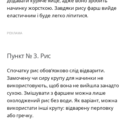
додавати куряче яйце, адже воно зробить
начинку жорсткою. Завдяки рису фарш вийде
еластичним і буде легко ліпитися.
РЕКЛАМА
Пункт № 3. Рис
Спочатку рис обов’язково слід відварити.
Замочену чи сиру крупу для начинки не
використовують, щоб вона не вийшла занадто
сухою. Змішувати з фаршем можна лише
охолоджений рис без води. Як варіант, можна
використати інші крупу: відварену перловку
або гречку.