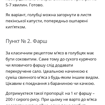
5-7 хвилин. Готово.
Як варіант, голубці можна загорнути в листя
пекінської капусти, попередньо ошпарені
кип’ятком.
Пункт № 2. Фарш
За класичним рецептом м’ясо в голубцях має
бути соковитим. Саме тому до сухого курячого
чи яловичого фаршу слід додавати
перекручене сало. Ідеальною начинкою є
суміш свинного м’яса з будь-яким іншим видом.
Цікавим є поєднання з бараниною чи качкою.
Дотримуєтеся такої пропорції: на 1 кг фаршу –
200 г сирого рису. При цьому не варто до м’яса