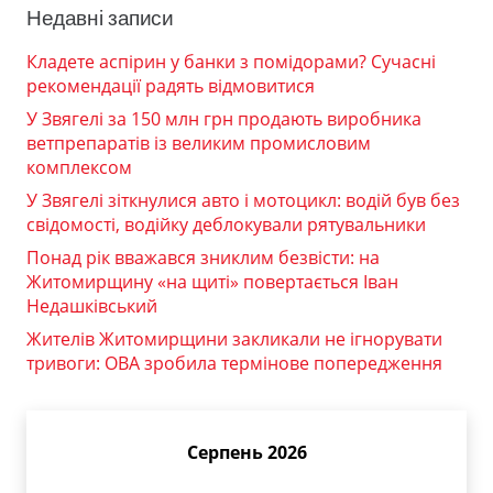
Недавні записи
Кладете аспірин у банки з помідорами? Сучасні
рекомендації радять відмовитися
У Звягелі за 150 млн грн продають виробника
ветпрепаратів із великим промисловим
комплексом
У Звягелі зіткнулися авто і мотоцикл: водій був без
свідомості, водійку деблокували рятувальники
Понад рік вважався зниклим безвісти: на
Житомирщину «на щиті» повертається Іван
Недашківський
Жителів Житомирщини закликали не ігнорувати
тривоги: ОВА зробила термінове попередження
Серпень 2026