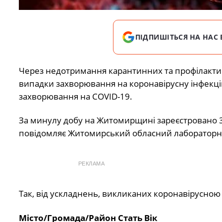
ПІДПИШІТЬСЯ НА НАС 
Через недотримання карантинних та профілактич
випадки захворювання на коронавірусну інфекцію 
захворювання на COVID-19.
За минулу добу на Житомирщині зареєстровано 36
повідомляє Житомирський обласний лабораторн
РЕКЛАМА
Так, від ускладнень, викликаних коронавірусно
Місто/Громада/Район Стать Вік