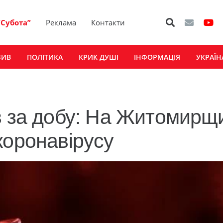
“Субота”
Реклама
Контакти
ЗИВ
ПОЛІТИКА
КРИК ДУШІ
ІНФОРМАЦІЯ
УКРАЇН
в за добу: На Житомирщ
коронавірусу