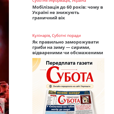
Суботня інформація
,
Україна
Мобілізація до 60 років: чому в
Україні не знижують
граничний вік
Кулінарія
,
Суботні поради
Як правильно заморожувати
гриби на зиму — сирими,
відвареними чи обсмаженими