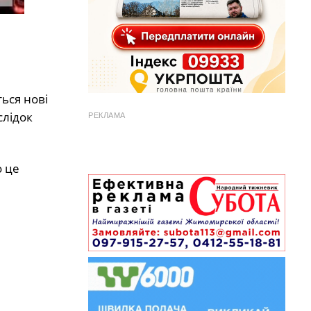
ься нові
слідок
РЕКЛАМА
о це