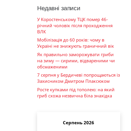
Недавні записи
У Коростенському ТЦК помер 46-
річний чоловік після проходження
ВЛК
Мобілізація до 60 років: чому в
Україні не знижують граничний вік
Як правильно заморожувати гриби
на зиму — сирими, відвареними чи
обсмаженими
7 серпня у Бердичеві попрощаються із
Захисником Дмитром Плаксюком
Росте купками під тополею: на який
гриб схожа незвична біла знахідка
Серпень 2026