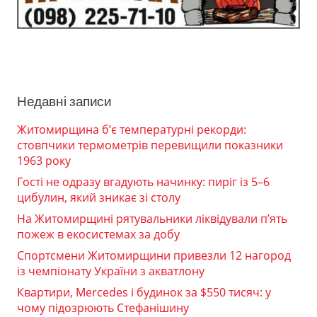
Недавні записи
Житомирщина б’є температурні рекорди:
стовпчики термометрів перевищили показники
1963 року
Гості не одразу вгадують начинку: пиріг із 5–6
цибулин, який зникає зі столу
На Житомирщині рятувальники ліквідували п’ять
пожеж в екосистемах за добу
Спортсмени Житомирщини привезли 12 нагород
із чемпіонату України з акватлону
Квартири, Mercedes і будинок за $550 тисяч: у
чому підозрюють Стефанішину