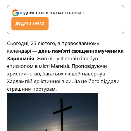
ПІДПИШІТЬСЯ НА НАС В GOOGLE
ДОДАТИ ЗАРАЗ
Сьогодні, 23 лютого, в православному
календарі —
день пам’яті священномученика
Харлампія
. Жив він у II столітті та був
єпископом в місті Магнізії. Проповідуючи
християнство, багатьох людей навернув
Харлампій до істинної віри. За це його піддали
страшним тортурам.