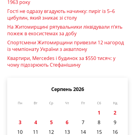
1963 року
Гості не одразу вгадують начинку: пиріг із 5–6
цибулин, який зникає зі столу
На Житомирщині рятувальники ліквідували п’ять
пожеж в екосистемах за добу
Спортсмени Житомирщини привезли 12 нагород
із чемпіонату України з акватлону
Квартири, Mercedes і будинок за $550 тисяч: у
чому підозрюють Стефанішину
Серпень 2026
Пн
Вт
Ср
Чт
Пт
Сб
Нд
1
2
3
4
5
6
7
8
9
10
11
12
13
14
15
16