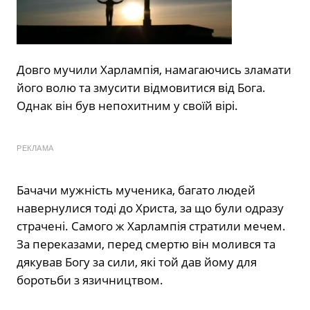
Довго мучили Харлампія, намагаючись зламати
його волю та змусити відмовитися від Бога.
Однак він був непохитним у своїй вірі.
РЕКЛАМА
Бачачи мужність мученика, багато людей
навернулися тоді до Христа, за що були одразу
страчені. Самого ж Харлампія стратили мечем.
За переказами, перед смертю він молився та
дякував Богу за сили, які той дав йому для
боротьби з язичництвом.