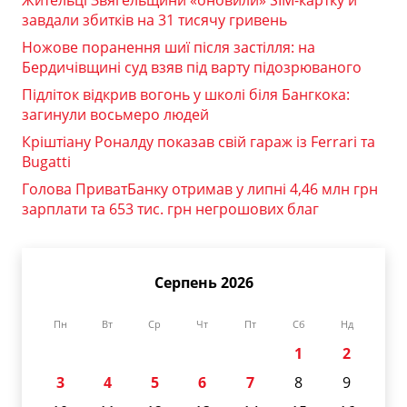
Жительці Звягельщини «оновили» SIM-картку й
завдали збитків на 31 тисячу гривень
Ножове поранення шиї після застілля: на
Бердичівщині суд взяв під варту підозрюваного
Підліток відкрив вогонь у школі біля Бангкока:
загинули восьмеро людей
Кріштіану Роналду показав свій гараж із Ferrari та
Bugatti
Голова ПриватБанку отримав у липні 4,46 млн грн
зарплати та 653 тис. грн негрошових благ
Серпень 2026
Пн
Вт
Ср
Чт
Пт
Сб
Нд
1
2
3
4
5
6
7
8
9