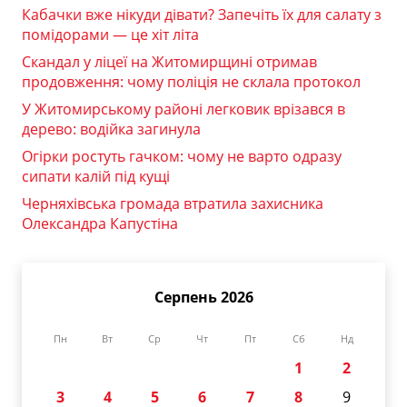
Кабачки вже нікуди дівати? Запечіть їх для салату з
помідорами — це хіт літа
Скандал у ліцеї на Житомирщині отримав
продовження: чому поліція не склала протокол
У Житомирському районі легковик врізався в
дерево: водійка загинула
Огірки ростуть гачком: чому не варто одразу
сипати калій під кущі
Черняхівська громада втратила захисника
Олександра Капустіна
Серпень 2026
Пн
Вт
Ср
Чт
Пт
Сб
Нд
1
2
3
4
5
6
7
8
9