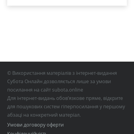
© Використання матеріалів з інтернет-видання
Субота Онлайн дозволяється лише за умови
посилання на сайт subota.online
Для інтернет-видань обов’язкове пряме, відкрите
для пошукових систем гіперпосилання у першому
абзаці на конкретний матеріал.
Умови договору оферти
Конфіденційність