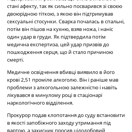
стані афекту, так як сильно посварився зі своєю
двоюрідною тіткою, з якою він підтримував
сексуальні стосунки. Сварка почалась в спальні,
потім він пішов на кухню, взяв ножа, і наніс
один удар в груди. Як підтвердила потім
медична експертиза, цей удар призвів до
пошкодження серця, що й стало причиною
смерті.
Медичне освідчення вбивці виявило в його
крові 2,51 проміле алкоголю. Він і раніше мав
проблеми з алкогольною залежністю і навіть
лікувався в минулому році в стаціонарі
наркологічного відділення.
Прокурор подав клопотання до суду встановити
в якості запобіжного заходу утримання під
вартою, а захисник просив цілодобовий