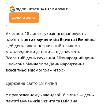
ПІДПИШІТЬСЯ НА НАС В GOOGLE
ДОДАТИ ЗАРАЗ
У четвер, 18 липня, українці вшановують
пам’ять
святих мучеників Якинта і Еміліяна
.
Цей день також позначений кількома
міжнародними датами — відзначають
Всесвітній день слухання, Міжнародний день
Нельсона Мандели та День народження
всесвітньо відомої гри «Тетріс».
Церковне свято 18 липня
У православному календарі 18 липня — день
пам’яті мучеників Якинта та Еміліяна.