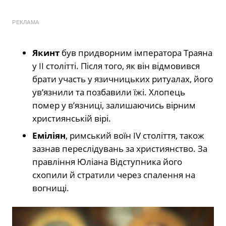
РЕКЛАМА
Якинт
був придворним імператора Траяна
у II столітті. Після того, як він відмовився
брати участь у язичницьких ритуалах, його
ув’язнили та позбавили їжі. Хлопець
помер у в’язниці, залишаючись вірним
християнській вірі.
Еміліян
, римський воїн IV століття, також
зазнав переслідувань за християнство. За
правління Юліана Відступника його
схопили й стратили через спалення на
вогнищі.