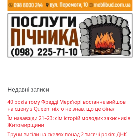
Недавні записи
40 років тому Фредді Мерк’юрі востаннє вийшов
на сцену з Queen: ніхто не знав, що це фінал
Їм назавжди 21–23: сім історій молодих захисників
Житомирщини
Труни висіли на скелях понад 2 тисячі років: ДНК