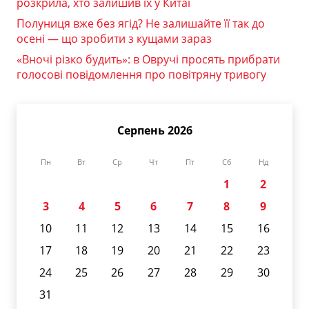
розкрила, хто залишив їх у Китаї
Полуниця вже без ягід? Не залишайте її так до
осені — що зробити з кущами зараз
«Вночі різко будить»: в Овручі просять прибрати
голосові повідомлення про повітряну тривогу
Серпень 2026
Пн
Вт
Ср
Чт
Пт
Сб
Нд
1
2
3
4
5
6
7
8
9
10
11
12
13
14
15
16
17
18
19
20
21
22
23
24
25
26
27
28
29
30
31