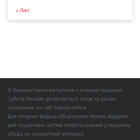
« Лип
© Використання матеріалів з інтернет-видання
Субота Онлайн дозволяється лише за умови
посилання на сайт subota.online
Для інтернет-видань обов’язкове пряме, відкрите
для пошукових систем гіперпосилання у першому
абзаці на конкретний матеріал.