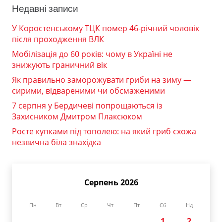
Недавні записи
У Коростенському ТЦК помер 46-річний чоловік
після проходження ВЛК
Мобілізація до 60 років: чому в Україні не
знижують граничний вік
Як правильно заморожувати гриби на зиму —
сирими, відвареними чи обсмаженими
7 серпня у Бердичеві попрощаються із
Захисником Дмитром Плаксюком
Росте купками під тополею: на який гриб схожа
незвична біла знахідка
Серпень 2026
Пн
Вт
Ср
Чт
Пт
Сб
Нд
1
2