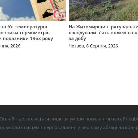
а б’є температурні
На Житомирщині рятувальн
овпчики термометрів
ліквідували п’ять пожеж в е
 показники 1963 року
за добу
рпня, 2026
Четвер, 6 Серпня, 2026
Онлайн дозволяється лише за умови посилання на сайт subo
пошукових систем гіперпосилання у першому абзаці на конк