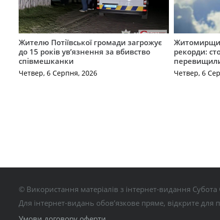
Жителю Потіївської громади загрожує
Житомирщин
до 15 років ув’язнення за вбивство
рекорди: ст
співмешканки
перевищили
Четвер, 6 Серпня, 2026
Четвер, 6 Се
© Використання матеріалів з інтернет-видання Субота 
Для інтернет-видань обов’язкове пряме, відкрите для 
Умови договору оферти