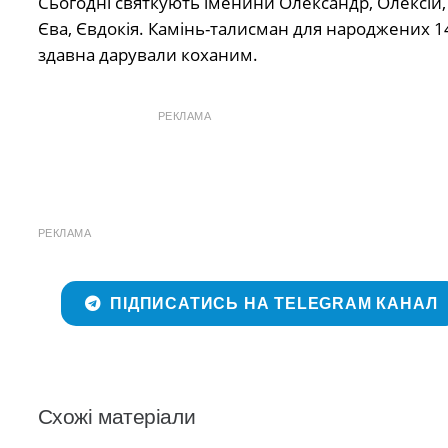
Сьогодні святкують іменини Олександр, Олексій, 
Єва, Євдокія. Камінь-талисман для народжених 14
здавна дарували коханим.
РЕКЛАМА
РЕКЛАМА
ПІДПИСАТИСЬ НА TELEGRAM КАНАЛ
Схожі матеріали