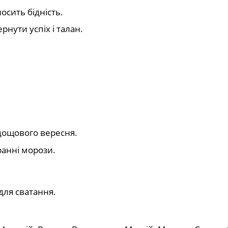
сить бідність.
рнути успіх і талан.
дощового вересня.
ранні морози.
для сватання.