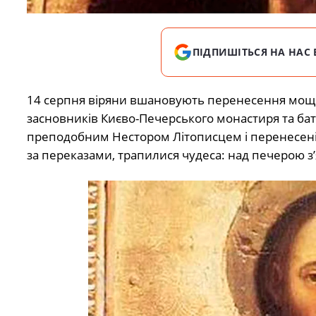
ПІДПИШІТЬСЯ НА НАС 
14 серпня віряни вшановують перенесення мощей
засновників Києво-Печерського монастиря та бать
преподобним Нестором Літописцем і перенесені до 
за переказами, трапилися чудеса: над печерою з’