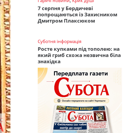
Гарячі новини
,
Крик душі
7 серпня у Бердичеві
попрощаються із Захисником
Дмитром Плаксюком
Суботня інформація
Росте купками під тополею: на
який гриб схожа незвична біла
знахідка