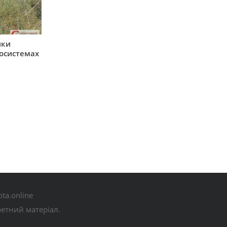
ики
косистемах
ta.online
ретний матеріал.