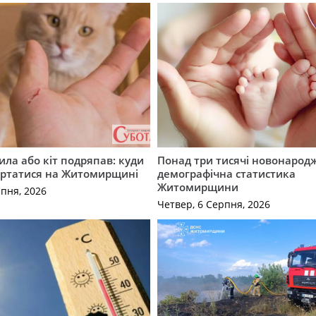
ила або кіт подряпав: куди
Понад три тисячі новонарод
ертатися на Житомирщині
демографічна статистика
Житомирщини
рпня, 2026
Четвер, 6 Серпня, 2026