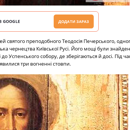
В GOOGLE
ДОДАТИ ЗАРАЗ
 святого преподобного Теодосія Печерського, одног
ка чернецтва Київської Русі. Його мощі були знайден
Успенського собору, де зберігаються й досі. Під час ц
явилися три вогненні стовпи.