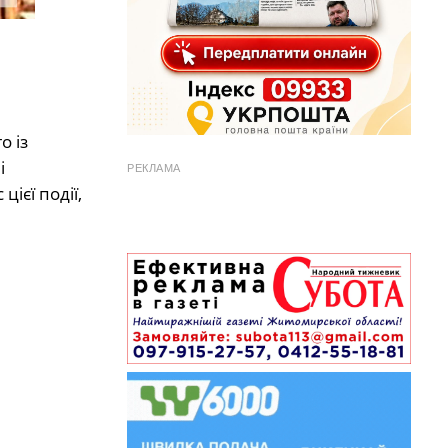
о із
і
РЕКЛАМА
ієї події,