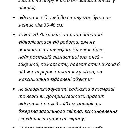
зошит чи підручник, а очі залишаються у
півтіні;
відстань від очей до столу має бути не
менше ніж 35-40 см;
кожні 20-30 хвилин дитина повинна
відволікатися від роботи, але не
втикатися у телефон. Навчіть його
найпростішій гімнастиці для очей –
закрити, поморгати, повертати чи хоча б
під час перерви дивитися у вікно, на
максимально віддалені об’єкти;
не використовувати гаджети в темряві
та лежачи. Дотримуватись правил:
відстань до очей – 40 см, наявність
джерела загального світла, встановлення
середньої яскравості екрану;