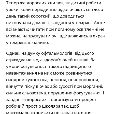
Тепер же дорослих хвилює, як дитині робити
уроки, коли періодично відключають світло, а
день такий короткий, що доводиться
виконувати домашні завдання у темряві. Адже
всі знають: читати при поганому освітленні не
можна, напружувати очі, вдивляючись в екран
у темряві, шкідливо.
Однак, на думку офтальмологів, від цього
страждає не зір, а здоров’я очей взагалі. За
умови регулярності такого підвищеного
навантаження на них може розвинутися
синдром сухого ока, печіння, почервоніння,
відчуття піску в очах або сухості при морганні,
сильна сльозотеча, порушення фокусування. І
завдання дорослих – організувати процес і
робочий простір школяра так, щоб
максимально знизити це навантаження.