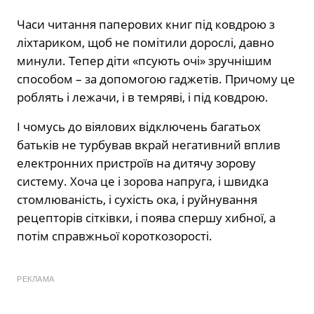
Часи читання паперових книг під ковдрою з
ліхтариком, щоб не помітили дорослі, давно
минули. Тепер діти «псують очі» зручнішим
способом – за допомогою гаджетів. Причому це
роблять і лежачи, і в темряві, і під ковдрою.
І чомусь до віялових відключень багатьох
батьків не турбував вкрай негативний вплив
електронних пристроїв на дитячу зорову
систему. Хоча це і зорова напруга, і швидка
стомлюваність, і сухість ока, і руйнування
рецепторів сітківки, і поява спершу хибної, а
потім справжньої короткозорості.
РЕКЛАМА