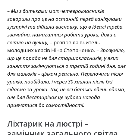
– Ми з батьками моїх четверокласників
говорили про це на останній перед канікулами
зустрічі та дійшли висновку, що в ідеалі треба,
звичайно, намагатися робити уроки, доки є
світло на вулиці,
– розповіла вчитель
молодших класів Ніна Степаненко.
– Зрозуміло,
що це порада не для старшокласників, у яких
заняття закінчуються о третій годині дня, але
для малюків – цілком реально. Перепочили після
уроків, пообідали, і через 30 хвилин після їжі
сідаємо за уроки. Так, не всі батьки вдень вдома,
але для десятирічок це чудова нагода
привчатися до самостійності.
Ліхтарик на люстрі –
замінник загального світла