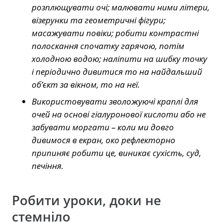
розплющувати очі; малювати ними літери,
візерунки та геометричні фігури;
масажувати повіки; робити контрастні
полоскання спочатку гарячою, потім
холодною водою; наліпити на шибку точку
і періодично дивитися то на найдальший
об’єкт за вікном, то на неї.
Використовувати зволожуючі краплі для
очей на основі гіалуронової кислоти або не
забувати моргати – коли ми довго
дивимося в екран, око рефлекторно
припиняє робити це, виникає сухість, суд,
печіння.
Робити уроки, доки не
стемніло