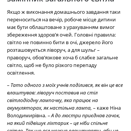
Якщо ж виконання домашнього завдання таки
переноситься на вечір, робоче місце дитини
має бути облаштоване з урахуванням вимог
збереження здоров’я очей. Головні правила:
світло не повинно бити в очі, джерело його
розташовується ліворуч, а для шульг –
праворуч, обов’язкове хоча б слабке загальне
світло, щоб не було різкого перепаду
освітлення.
– Тато одного з моїх учнів поділився, як він це все
влаштував: ліворуч поставив на стіл
світлодіодну лампочку, яка працює на
акумуляторах, як настільна лампа,
– каже Ніна
Володимирівна.
– А до люстри приєднав гачок,
на який підвішує ліхтарик – це ніби спільне
світло. Так що все можна влаштувати, аби не