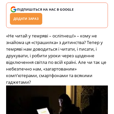
ПІДПИШІТЬСЯ НА НАС В GOOGLE
ДОДАТИ ЗАРАЗ
«Не читай у темряві – осліпнеш!» – кому не
знайома ця «страшилка» з дитинства? Тепер у
темряві нам доводиться і читати, і писати, і
друкувати, і робити уроки через щоденне
відключення світла по всій країні. Але чи так це
небезпечно нам, «загартованим»
комп’ютерами, смартфонами та всякими
гаджетами?