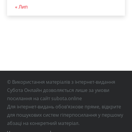
« Лип
© Використання матеріалів з інтернет-видання
Субота Онлайн дозволяється лише за умови
посилання на сайт subota.online
Для інтернет-видань обов’язкове пряме, відкрите
для пошукових систем гіперпосилання у першому
абзаці на конкретний матеріал.