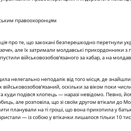
 правоохоронцям
ція про те, що закохані безперешкодно перетнули укр
заче
», але їх затримали молдавські прикордонники з 
пустили військовозобовʼязаного за хабар, а на молда
ила нелегально неподалік від того місця, де знайшли
к військовозобовʼязаний, оскільки за віком поки числ
а куди подівся хлопець — наразі невідомо. Певно, йо
биць, але розповіла, що зі своїм другом втікали до М
ити планували на ті гроші, що вона прихопила у батьк
ристали — із собою у втікачки лишалося тільки 10 ти