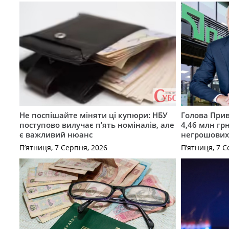
Не поспішайте міняти ці купюри: НБУ
Голова Прив
поступово вилучає п’ять номіналів, але
4,46 млн грн
є важливий нюанс
негрошових
П’ятниця, 7 Серпня, 2026
П’ятниця, 7 С