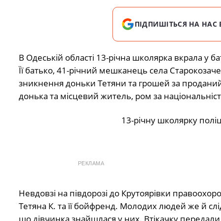
ПІДПИШІТЬСЯ НА НАС 
В Одеській області 13-річна школярка вкрала у ба
Її батько, 41-річний мешканець села Старокозаче
зникнення доньки Тетяни та грошей за проданий 
донька та місцевий житель, ром за національніст
13-річну школярку поліція негайн
РЕКЛАМА
Невдовзі на півдорозі до Крутоярівки правоохор
Тетяна К. та її бойфренд. Молодих людей же й сл
що дівчинка знайшлася у них. Втікачку передали