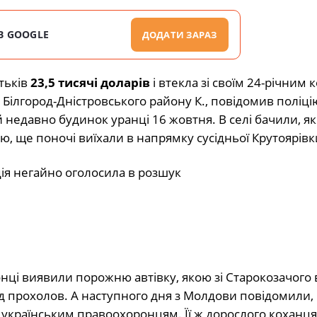
В GOOGLE
ДОДАТИ ЗАРАЗ
тьків
23,5 тисячі доларів
і втекла зі своїм 24-річним 
 Білгород-Дністровського району К., повідомив поліці
недавно будинок уранці 16 жовтня. В селі бачили, як
ю, ще поночі виїхали в напрямку сусідньої Крутоярівк
о оголосила в розшук
онці виявили порожню автівку, якою зі Старокозачого 
ід прохолов. А наступного дня з Молдови повідомили,
 українським правоохоронцям. Її ж дорослого коханця