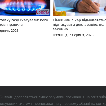
ставку газу скасували: кого
Сімейний лікар відмовляєть
нові правила
підписувати декларацію: кол
законно
ерпня, 2026
П’ятниця, 7 Серпня, 2026
Онлайн дозволяється лише за умови посилання на сайт subo
пошукових систем гіперпосилання у першому абзаці на конк