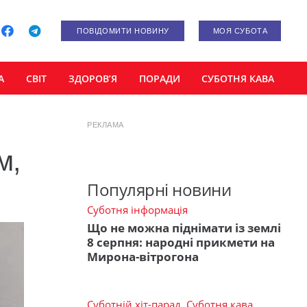
ПОВІДОМИТИ НОВИНУ
МОЯ СУБОТА
А
СВІТ
ЗДОРОВ’Я
ПОРАДИ
СУБОТНЯ КАВА
РЕКЛАМА
м,
Популярні новини
Суботня інформація
Що не можна піднімати із землі
8 серпня: народні прикмети на
Мирона-вітрогона
Суботній хіт-парад
,
Суботня кава