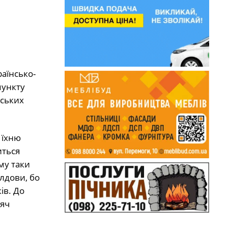
аїнсько-
пункту
вських
 їхню
иться
му таки
олдови, бо
ів. До
сяч