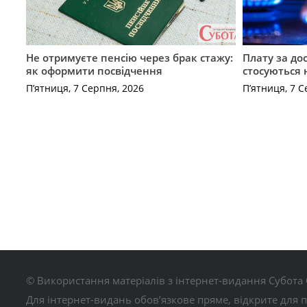
Не отримуєте пенсію через брак стажу:
Плату за до
як оформити посвідчення
стосуються 
П’ятниця, 7 Серпня, 2026
П’ятниця, 7 С
© Використання матеріалів з інтернет-видання Субота 
Для інтернет-видань обов’язкове пряме, відкрите для 