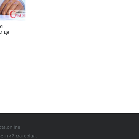
ся
и це
ta.online
ретний матеріал.