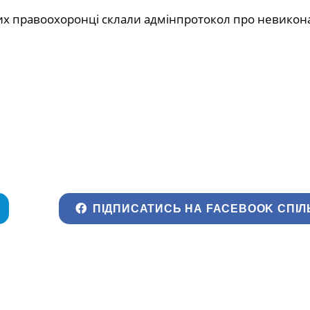
ких правоохоронці склали адмінпротокол про невикон
ПІДПИСАТИСЬ НА FACEBOOK СПІЛ