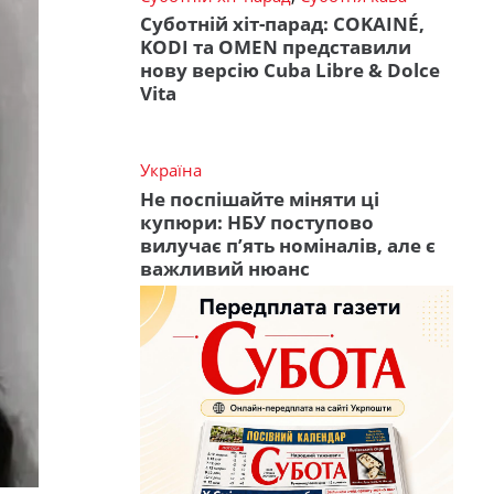
Суботній хіт-парад: COKAINÉ,
KODI та OMEN представили
нову версію Cuba Libre & Dolce
Vita
Україна
Не поспішайте міняти ці
купюри: НБУ поступово
вилучає п’ять номіналів, але є
важливий нюанс