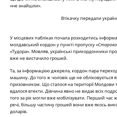
«не знайшли».
Втікачку передали українським
У місцевих пабліках почала розходитись інформа
молдавський кордон у пункті пропуску «
Староко
«Тудора». Мовляв, українські прикордонники про
вже не вистачило грошей.
Та, за інформацією джерела, кордон пара переход
машину. До того ж чоловік ще не обліковується я
призовником. Що сталося на території Молдови т
вдалося втекти. Дівчина явно не видає всіх подро
того за рік могли вже мобілізувати. Перший час ж
речі, більшу частину грошей вони вже якось вико
доларів.