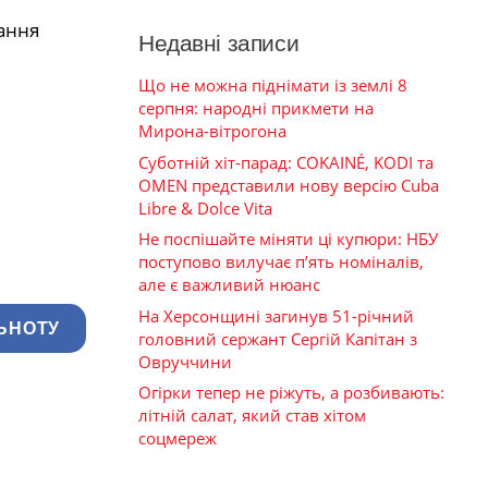
ання
Недавні записи
Що не можна піднімати із землі 8
серпня: народні прикмети на
Мирона-вітрогона
Суботній хіт-парад: COKAINÉ, KODI та
OMEN представили нову версію Cuba
Libre & Dolce Vita
Не поспішайте міняти ці купюри: НБУ
поступово вилучає п’ять номіналів,
але є важливий нюанс
На Херсонщині загинув 51-річний
ЬНОТУ
головний сержант Сергій Капітан з
Овруччини
Огірки тепер не ріжуть, а розбивають:
літній салат, який став хітом
соцмереж