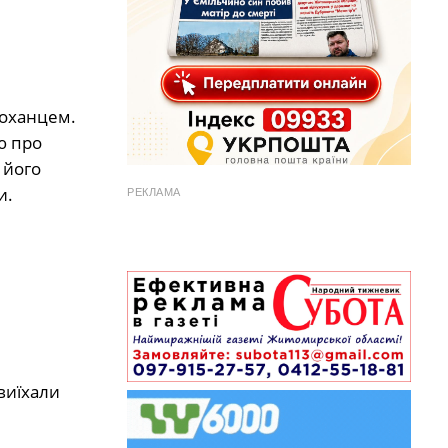
коханцем.
ю про
 його
и.
РЕКЛАМА
виїхали