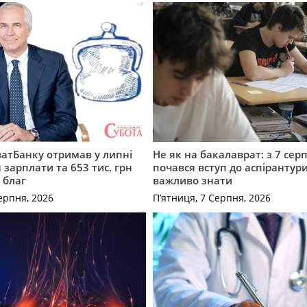
атБанку отримав у липні
Не як на бакалаврат: з 7 сер
 зарплати та 653 тис. грн
почався вступ до аспірантур
 благ
важливо знати
ерпня, 2026
П’ятниця, 7 Серпня, 2026