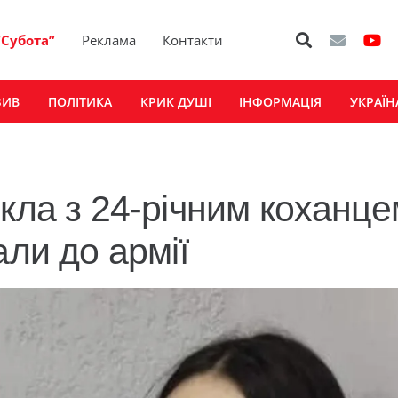
“Субота”
Реклама
Контакти
ЗИВ
ПОЛІТИКА
КРИК ДУШІ
ІНФОРМАЦІЯ
УКРАЇН
кла з 24-річним коханце
али до армії