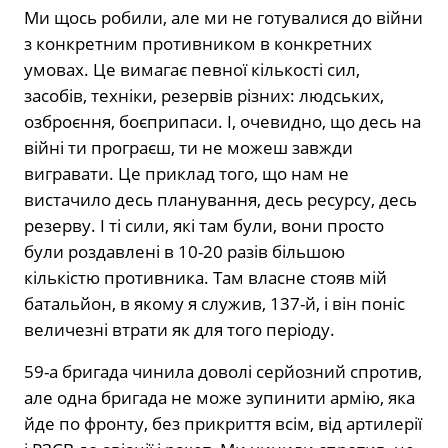
Ми щось робили, але ми не готувалися до війни
з конкретним противником в конкретних
умовах. Це вимагає певної кількості сил,
засобів, техніки, резервів різних: людських,
озброєння, боєприпаси. І, очевидно, що десь на
війні ти програєш, ти не можеш завжди
вигравати. Це приклад того, що нам не
вистачило десь планування, десь ресурсу, десь
резерву. І ті сили, які там були, вони просто
були роздавлені в 10-20 разів більшою
кількістю противника. Там власне стояв мій
батальйон, в якому я служив, 137-й, і він поніс
величезні втрати як для того періоду.
59-а бригада чинила доволі серйозний спротив,
але одна бригада не може зупинити армію, яка
йде по фронту, без прикриття всім, від артилерії