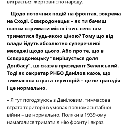
виграється жертовністю народу.
– Щодо поточних подій на фронтах, зокрема
на Сході. Сєвєродонецьк – як ти бачиш
шанси втримати місто і чи є сенс там
триматися будь-якою ціною? Тому що від
влади йдуть абсолютно суперечливі
меседжі щодо цього. Або про те, що в
Сєвєродонецьку “вирішується доля
Донбасу”, це сказав президент Зеленський.
Тоді як секретар РНБО Данілов каже, що
тимчасова втрата територій – це не трагедія
і це нормально.
– Я тут погоджуюсь з Даніловим, тимчасова
втрата території в умовах повномасштабної
війни – це нормально. Поляки в 1939-ому
намагалися тримати лінію фронту і якраз