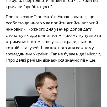
не було. І вертольоти літали в той час, коли всі
кричали “зробіть щось”.
Просто кожне “сонечко” в Україні вважає, що
особисто до нього має прийти якийсь високий
чиновник і кожного дня увечері доповідати,
спочатку як йде війна, потім – що ми купуємо та
отримуємо, потім – що у нас вкрали, і так по
кожній з галузей. І так кожного дня кожному
громадянину України. Так не буває ніде і ніколи,
і про деякі речі ми дізнаємося значно пізніше.