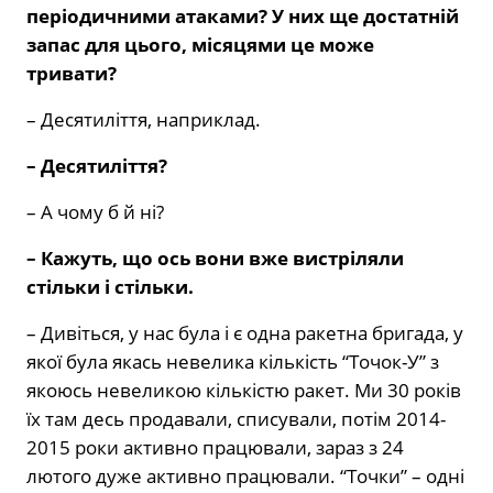
періодичними атаками? У них ще достатній
запас для цього, місяцями це може
тривати?
– Десятиліття, наприклад.
– Десятиліття?
– А чому б й ні?
– Кажуть, що ось вони вже вистріляли
стільки і стільки.
– Дивіться, у нас була і є одна ракетна бригада, у
якої була якась невелика кількість “Точок-У” з
якоюсь невеликою кількістю ракет. Ми 30 років
їх там десь продавали, списували, потім 2014-
2015 роки активно працювали, зараз з 24
лютого дуже активно працювали. “Точки” – одні