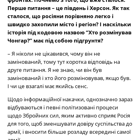
Перше питання – це південь і Херсон. Як так
сталося, що росіяни порівняно легко і
швидко захопили місто і регіон? І наскільки
історія під кодовою назвою “Хто розмінував
Чонгар?” має під собою підгрунтя?
– Я ніколи не цікавився, чому він не
замінований, тому тут коротка відповідь на
друге питання. Я не знаю, чи він був
замінований і хто його розміновував, якщо був.
І чи це взагалі має якийсь сенс.
Щодо інформаційної накачки, однозначно зараз
відбуваються і певні політизовані процеси
щодо Збройних сил, яким активно сприяє Росія
для того, щоб зменшувати довіру суспільства до
армії, і вносити більше розладу всередині самої
армії.