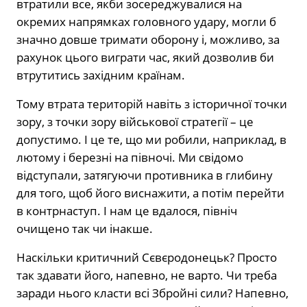
втратили все, якби зосереджувалися на
окремих напрямках головного удару, могли б
значно довше тримати оборону і, можливо, за
рахунок цього виграти час, який дозволив би
втрутитись західним країнам.
Тому втрата територій навіть з історичної точки
зору, з точки зору військової стратегії – це
допустимо. І це те, що ми робили, наприклад, в
лютому і березні на півночі. Ми свідомо
відступали, затягуючи противника в глибину
для того, щоб його виснажити, а потім перейти
в контрнаступ. І нам це вдалося, північ
очищено так чи інакше.
Наскільки критичний Сєвєродонецьк? Просто
так здавати його, напевно, не варто. Чи треба
заради нього класти всі Збройні сили? Напевно,