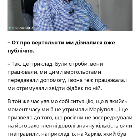
– От про вертольоти ми дізналися вже
публічно.
– Так, це приклад. Були спроби, вони
працювали, ми цими вертольотами
передавали допомогу, і вона теж працювала, і
ми отримували звідти фідбек по ній.
В той же час уявімо собі ситуацію, що в якийсь
момент часу ми б не утримали Маріуполь, і це
призвело до того, що росіяни не зосереджували
на його захопленні доволі значну кількість сили
і направили, наприклад, їх на Харків, який був