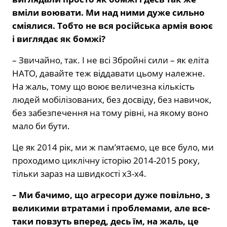
вміли воювати. Ми над ними дуже сильно
сміялися. Тобто не вся російська армія воює
і виглядає як бомжі?
– Звичайно, так. І не всі Збройні сили – як еліта
НАТО, давайте теж віддавати цьому належне.
На жаль, тому що воює величезна кількість
людей мобілізованих, без досвіду, без навичок,
без забезпечення на тому рівні, на якому воно
мало би бути.
Це як 2014 рік, ми ж пам’ятаємо, це все було, ми
проходимо циклічну історію 2014-2015 року,
тільки зараз на швидкості х3-х4.
– Ми бачимо, що агресори дуже повільно, з
великими втратами і проблемами, але все-
таки повзуть вперед, десь їм, на жаль, це