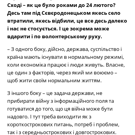
Сході – як це було роками до 24 лютого?
Десь там під Сєвєродонецьком якесь село
втратили, якесь відбили, це все десь далеко
і нас не стосується. І це зокрема може
вдарити і по волонтерському руху.
– З одного боку, дійсно, держава, суспільство і
країна мають існувати в нормальному режимі,
коли економіка працює і люди живуть. Власне,
це один з факторів, через який ми воюємо –
щоб жити своїм нормальним життям.
З іншого боку – це задача держави, не
прибирати війну з інформаційного поля та
готуватися до того, що ця війна може бути
надовго. І тут треба виходити як з
короткострокових питань, потреб і проблем,
так і з середньострокових і довгострокових.