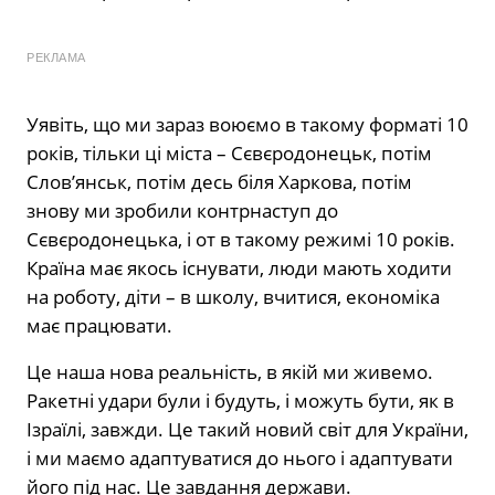
РЕКЛАМА
Уявіть, що ми зараз воюємо в такому форматі 10
років, тільки ці міста – Сєвєродонецьк, потім
Слов’янськ, потім десь біля Харкова, потім
знову ми зробили контрнаступ до
Сєвєродонецька, і от в такому режимі 10 років.
Країна має якось існувати, люди мають ходити
на роботу, діти – в школу, вчитися, економіка
має працювати.
Це наша нова реальність, в якій ми живемо.
Ракетні удари були і будуть, і можуть бути, як в
Ізраїлі, завжди. Це такий новий світ для України,
і ми маємо адаптуватися до нього і адаптувати
його під нас. Це завдання держави.