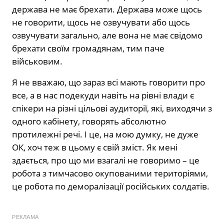
держава не має брехати. Держава може щось
не говорити, щось не озвучувати або щось
озвучувати загально, але вона не має свідомо
брехати своїм громадянам, тим паче
військовим.
Я не вважаю, що зараз всі мають говорити про
все, а в нас подекуди навіть на рівні влади є
спікери на різні цільові аудиторії, які, виходячи з
одного кабінету, говорять абсолютно
протилежні речі. І це, на мою думку, не дуже
ОК, хоч теж в цьому є свій зміст. Як мені
здається, про що ми взагалі не говоримо – це
робота з тимчасово окупованими територіями,
це робота по деморалізації російських солдатів.
РЕКЛАМА