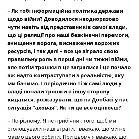
– Як тобі інформаційна політика держави
щодо війни? Доводилося неодноразово
чути навіть від представників самої влади,
що ці реляції про наші безкінечні перемоги,
знищення ворога, виснаження ворожих
ресурсів, і так далі – все це зіграло свою
правильну роль в перші дні чи тижні війни,
але потім трошки в це загралися і це почало
аж надто контрастувати з реальністю, яку
ми бачимо. І періодично ті ж самі люди у
владі почали трошки в іншу сторону
кидатися, розказувати, що на Донбасі у нас
ситуація “аховая”. Як ти це все оцінюєш?
– По-різному. Я не прибічник того, щоб ми
оголошували наші втрати, і вважаю, що ми не
маємо цього робити. При цьому я вважаю, що