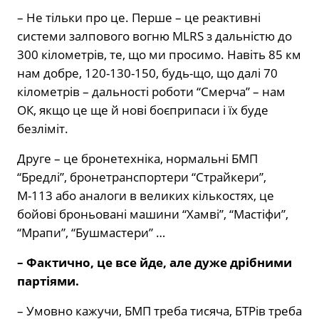
– Не тільки про це. Перше – це реактивні
системи залпового вогню MLRS з дальністю до
300 кілометрів, те, що ми просимо. Навіть 85 км
нам добре, 120-130-150, будь-що, що далі 70
кілометрів – дальності роботи “Смерча” – нам
ОК, якщо це ще й нові боєприпаси і їх буде
безліміт.
Друге – це бронетехніка, нормальні БМП
“Бредлі”, бронетранспортери “Страйкери”,
М-113 або аналоги в великих кількостях, це
бойові броньовані машини “Хамві”, “Мастіфи”,
“Мрапи”, “Бушмастери” …
– Фактично, це все йде, але дуже дрібними
партіями.
– Умовно кажучи, БМП треба тисяча, БТРів треба