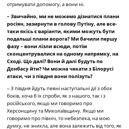
отримувати допомогу, а вони ні.
– Звичайно, ми не можемо дізнатися плани
росіян, зазирнути в голову Путіну, але все-
таки якісь є варіанти, якими можуть бути
подальші плани ворога? Ми бачили першу
фазу – вони лізли всюди, потім
сконцентрувалися на одному напрямку, на
Сході. Що далі? Вони й далі будуть по
Донбасу йти? Чи можна чекати з Білорусі
атаки, чи з півдня вони полізуть?
– З півдня йдуть певні наступальні дії з обох
боків, хоча б їх спроби, як з нашого, так і з
російського, якщо ми говоримо про
Херсонщину та Миколаївщину. Якщо ми
говоримо про північ, то небезпека, на мою
думку, не зникла, але вона залежить від того, як