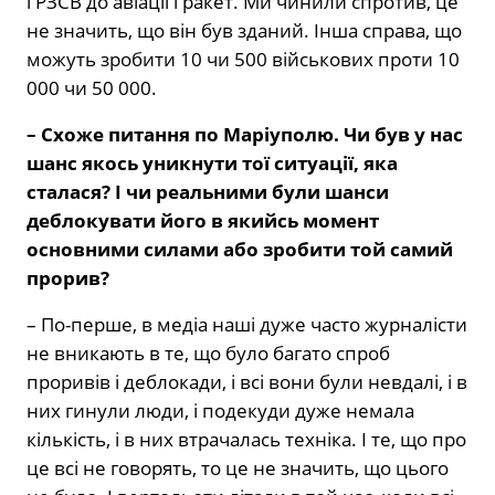
і РЗСВ до авіації і ракет. Ми чинили спротив, це
не значить, що він був зданий. Інша справа, що
можуть зробити 10 чи 500 військових проти 10
000 чи 50 000.
– Схоже питання по Маріуполю. Чи був у нас
шанс якось уникнути тої ситуації, яка
сталася? І чи реальними були шанси
деблокувати його в якийсь момент
основними силами або зробити той самий
прорив?
– По-перше, в медіа наші дуже часто журналісти
не вникають в те, що було багато спроб
проривів і деблокади, і всі вони були невдалі, і в
них гинули люди, і подекуди дуже немала
кількість, і в них втрачалась техніка. І те, що про
це всі не говорять, то це не значить, що цього