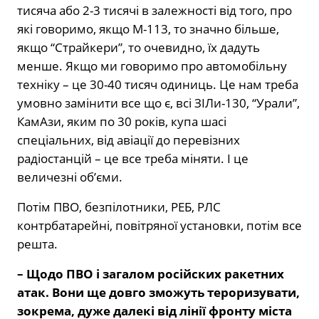
тисяча або 2-3 тисячі в залежності від того, про
які говоримо, якщо М-113, то значно більше,
якщо “Страйкери”, то очевидно, їх дадуть
менше. Якщо ми говоримо про автомобільну
техніку – це 30-40 тисяч одиниць. Це нам треба
умовно замінити все що є, всі ЗІЛи-130, “Урали”,
КамАзи, яким по 30 років, купа шасі
спеціальних, від авіації до перевізних
радіостанцій – це все треба міняти. І це
величезні об’єми.
Потім ПВО, безпілотники, РЕБ, РЛС
контрбатарейні, повітряної установки, потім все
решта.
– Щодо ПВО і загалом російских ракетних
атак. Вони ще довго зможуть тероризувати,
зокрема, дуже далекі від лінії фронту міста