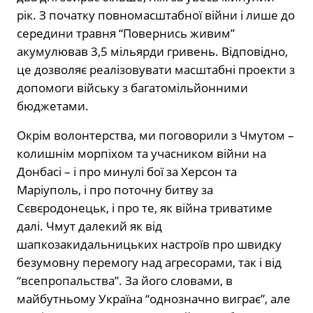
рік. З початку повномасштабної війни і лише до
середини травня “Повернись живим”
акумулював 3,5 мільярди гривень. Відповідно,
це дозволяє реалізовувати масштабні проекти з
допомоги війську з багатомільйонними
бюджетами.
Окрім волонтерства, ми поговорили з Чмутом –
колишнім морпіхом та учасником війни на
Донбасі – і про минулі бої за Херсон та
Маріуполь, і про поточну битву за
Сєвєродонецьк, і про те, як війна триватиме
далі. Чмут далекий як від
шапкозакидальницьких настроїв про швидку
безумовну перемогу над агресорами, так і від
“всепропальства”. За його словами, в
майбутньому Україна “однозначно виграє”, але