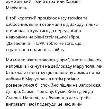
дуже хиткий. І ми б втратили Харків і
Маріуполь.
В той короткий проміжок часу техніка та
озброєння, які ми отримали від Заходу, тільки
починала готуватися до передачі або
надходила на рівні стрілецької зброї,
“Джавелінів” і ПЗРК, тобто не того, що
стратегічно впливає на війну.
Ми могли взяти половину армії, зняти з кількох
напрямків і кинути на деблокаду Маріуполя. Ми
б поклали спочатку цю половину армії, а потім
добили б Маріуполь, а потім росіяни
розвернулися б і спокійно пішли на Запоріжжя,
Дніпро, Харків, Полтаву, Суми, Київ і далі до
Львова. На жаль, так буває, що десь треба
вигравати час і подекуди це час, який