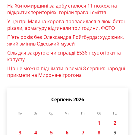
На Житомирщині за добу сталося 11 пожеж на
відкритих територіях: горіли трава і сміття
У центрі Малина корова провалилася в люк: бетон
різали, арматуру відгинали три години. ФОТО
П’ять років без Олександра Ройтбурда: художник,
який змінив Одеський музей
Сіль для закруток: чи справді Е536 псує огірки та
капусту
Що не можна піднімати із землі 8 серпня: народні
прикмети на Мирона-вітрогона
Серпень 2026
Пн
Вт
Ср
Чт
Пт
Сб
Нд
1
2
3
4
5
6
7
8
9