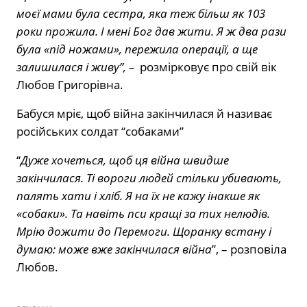
моєї мами була сестра, яка теж більш як 103
роки прожила. І мені Бог дав жити. Я ж два рази
була «під ножами», пережила операції, а ще
залишилася і живу”, –
розмірковує про свій вік
Любов Григорівна.
Бабуся мріє, щоб війна закінчилася й називає
російських солдат “собаками”
“
Дуже хочеться, щоб ця війна швидше
закінчилася. Ті вороги людей стільки убивають,
палять хати і хліб. Я на їх не кажу інакше як
«собаки». Та навіть пси кращі за тих нелюдів.
Мрію дожити до Перемоги. Щоранку встану і
думаю: може вже закінчилася війна
”, – розповіла
Любов.