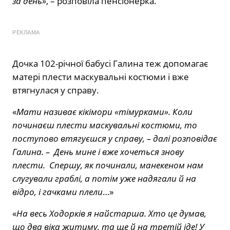
за день»
, – розповіла пенсіонерка.
РЕКЛАМА
Дочка 102-річної бабусі Галина теж допомагає
матері плести маскувальні костюми і вже
втягнулася у справу.
«
Мати називає кікімори «тімурками». Коли
починаєш плести маскувальні костюми, то
поступово втягуєшся у справу, – далі розповідає
Галина. – День мине і вже хочеться знову
плести. Спершу, як починали, манекеном нам
слугували граблі, а потім уже надягали й на
відро, і гачками плели
…»
«
На весь Ходорків я найстарша. Хто це думав,
що два віка житиму, та ще й на третій іде! У