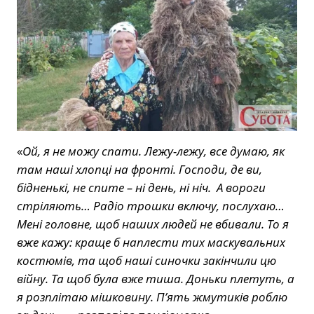
«
Ой, я не можу спати. Лежу-лежу, все думаю, як
там наші хлопці на фронті. Господи, де ви,
бідненькі, не спите – ні день, ні ніч. А вороги
стріляють… Радіо трошки включу, послухаю…
Мені головне, щоб наших людей не вбивали. То я
вже кажу: краще б наплести тих маскувальних
костюмів, та щоб наші синочки закінчили цю
війну. Та щоб була вже тиша. Доньки плетуть, а
я розплітаю мішковину. П’ять жмутиків роблю