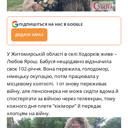
ПІДПИШІТЬСЯ НА НАС В GOOGLE
ДОДАТИ ЗАРАЗ
У Житомирській області в селі Ходорків живе –
Любов Ярош. Бабуся нещодавно відзначила
своє 102-річчя. Вона пережила, голодомор,
німецьку окупацію, потім працювала у
місцевому колгоспі. І от знову переживає
війну, але пенсіонерка не може сидіти вдома й
спостерігати за війною через телеекран, тому
кожного дня плете “кікімори” й передає
хлопцям на війну.