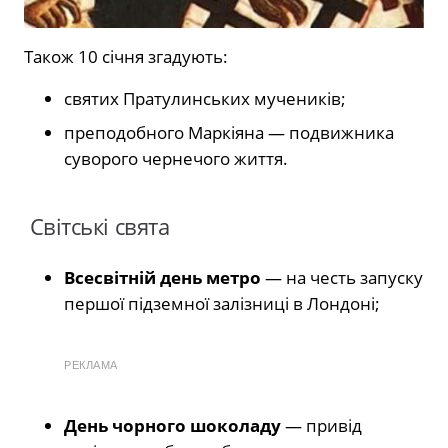
Також 10 січня згадують:
святих Пратулинських мучеників;
преподобного Маркіяна — подвижника
суворого чернечого життя.
Світські свята
Всесвітній день метро
— на честь запуску
першої підземної залізниці в Лондоні;
РЕКЛАМА
День чорного шоколаду
— привід