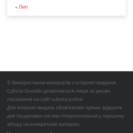
« Лип
© Використання матеріалів з інтернет-видання
Субота Онлайн дозволяється лише за умови
посилання на сайт subota.online
Для інтернет-видань обов’язкове пряме, відкрите
для пошукових систем гіперпосилання у першому
абзаці на конкретний матеріал.