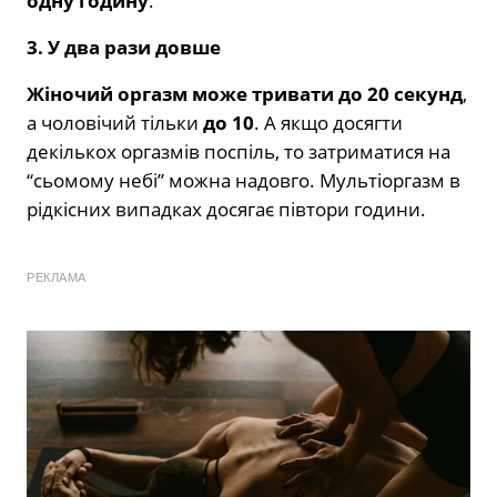
одну годину
.
3. У два рази довше
Жіночий оргазм може тривати до 20 секунд
,
а чоловічий тільки
до 10
. А якщо досягти
декількох оргазмів поспіль, то затриматися на
“сьомому небі” можна надовго. Мультіоргазм в
рідкісних випадках досягає півтори години.
РЕКЛАМА