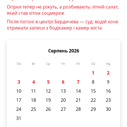
Огірки тепер не ріжуть, а розбивають: літній салат,
який став хітом соцмереж
Після погоні в центрі Бердичева — суд: водій хоче
отримати записи з бодікамер і камер міста
Серпень 2026
Пн
Вт
Ср
Чт
Пт
Сб
Нд
1
2
3
4
5
6
7
8
9
10
11
12
13
14
15
16
17
18
19
20
21
22
23
24
25
26
27
28
29
30
31