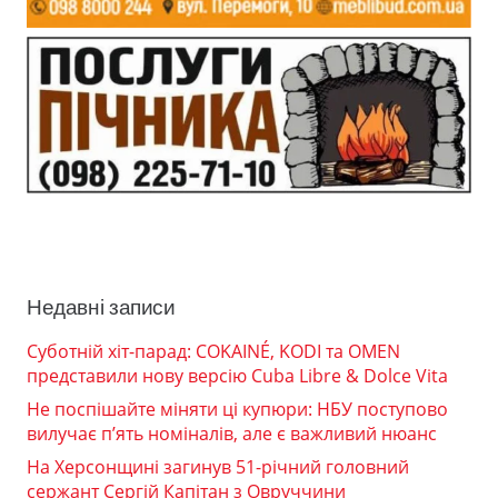
Недавні записи
Суботній хіт-парад: COKAINÉ, KODI та OMEN
представили нову версію Cuba Libre & Dolce Vita
Не поспішайте міняти ці купюри: НБУ поступово
вилучає п’ять номіналів, але є важливий нюанс
На Херсонщині загинув 51-річний головний
сержант Сергій Капітан з Овруччини