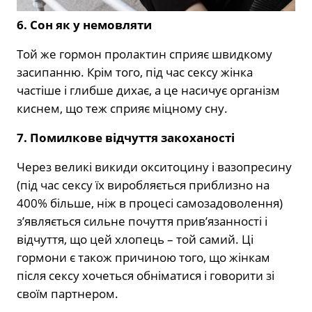
6. Сон як у немовляти
Той же гормон пролактин сприяє швидкому
засипанню. Крім того, під час сексу жінка
частіше і глибше дихає, а це насичує організм
киснем, що теж сприяє міцному сну.
7. Помилкове відчуття закоханості
Через великі викиди окситоцину і вазопресину
(під час сексу їх виробляється приблизно на
400% більше, ніж в процесі самозадоволення)
з’являється сильне почуття прив’язанності і
відчуття, що цей хлопець – той самий. Ці
гормони є також причиною того, що жінкам
після сексу хочеться обніматися і говорити зі
своїм партнером.