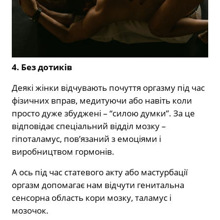
4. Без дотиків
Деякі жінки відчувають почуття оргазму під час
фізичних вправ, медитуючи або навіть коли
просто дуже збуджені – “силою думки”. За це
відповідає спеціальний відділ мозку –
гіпоталамус, пов’язаний з емоціями і
виробництвом гормонів.
А ось під час статевого акту або мастурбації
оргазм допомагає нам відчути генитальна
сенсорна область кори мозку, таламус і
мозочок.