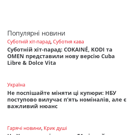
Популярні новини
Суботній хіт-парад
,
Суботня кава
Суботній хіт-парад: COKAINÉ, KODI та
OMEN представили нову версію Cuba
Libre & Dolce Vita
Україна
Не поспішайте міняти ці купюри: НБУ
поступово вилучає п’ять номіналів, але є
важливий нюанс
Гарячі новини
,
Крик душі