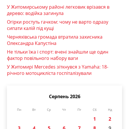
У Житомирському районі легковик врізався в
дерево: водійка загинула
Огірки ростуть гачком: чому не варто одразу
сипати калій під кущі
Черняхівська громада втратила захисника
Олександра Капустіна
Не тільки їжа і спорт: вчені знайшли ще один
фактор повільного набору ваги
У Житомирі Mercedes зіткнувся з Yamaha: 18-
річного мотоцикліста госпіталізували
Серпень 2026
Пн
Вт
Ср
Чт
Пт
Сб
Нд
1
2
3
4
5
6
7
8
9