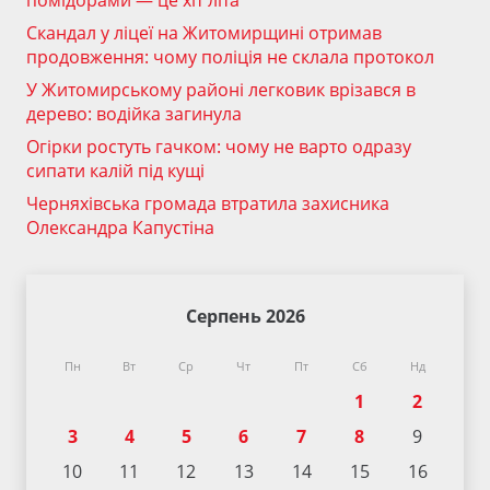
помідорами — це хіт літа
Скандал у ліцеї на Житомирщині отримав
продовження: чому поліція не склала протокол
У Житомирському районі легковик врізався в
дерево: водійка загинула
Огірки ростуть гачком: чому не варто одразу
сипати калій під кущі
Черняхівська громада втратила захисника
Олександра Капустіна
Серпень 2026
Пн
Вт
Ср
Чт
Пт
Сб
Нд
1
2
3
4
5
6
7
8
9
10
11
12
13
14
15
16