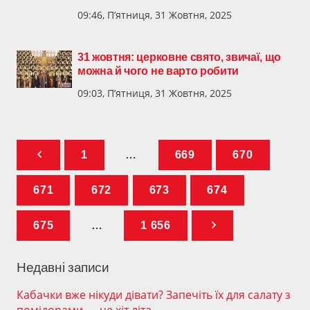
09:46, П’ятниця, 31 Жовтня, 2025
31 жовтня: церковне свято, звичаї, що
можна й чого не варто робити
09:03, П’ятниця, 31 Жовтня, 2025
1
…
669
670
671
672
673
674
675
…
1 656
Недавні записи
Кабачки вже нікуди дівати? Запечіть їх для салату з